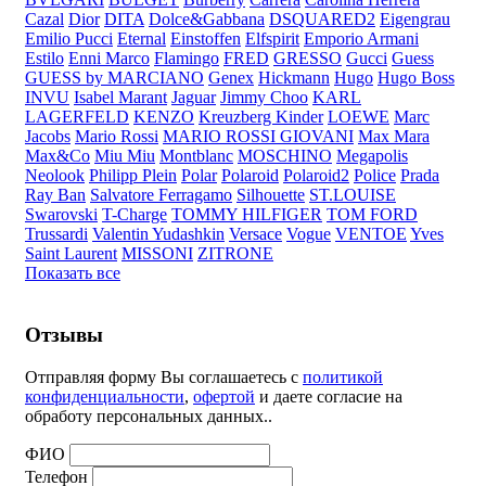
Cazal
Dior
DITA
Dolce&Gabbana
DSQUARED2
Eigengrau
Emilio Pucci
Eternal
Einstoffen
Elfspirit
Emporio Armani
Estilo
Enni Marco
Flamingo
FRED
GRESSO
Gucci
Guess
GUESS by MARCIANO
Genex
Hickmann
Hugo
Hugo Boss
INVU
Isabel Marant
Jaguar
Jimmy Choo
KARL
LAGERFELD
KENZO
Kreuzberg Kinder
LOEWE
Marc
Jacobs
Mario Rossi
MARIO ROSSI GIOVANI
Max Mara
Max&Co
Miu Miu
Montblanc
MOSCHINO
Megapolis
Neolook
Philipp Plein
Polar
Polaroid
Polaroid2
Police
Prada
Ray Ban
Salvatore Ferragamo
Silhouette
ST.LOUISE
Swarovski
T-Charge
TOMMY HILFIGER
TOM FORD
Trussardi
Valentin Yudashkin
Versace
Vogue
VENTOE
Yves
Saint Laurent
MISSONI
ZITRONE
Показать все
Отзывы
Отправляя форму Вы соглашаетесь с
политикой
конфиденциальности
,
офертой
и даете согласие на
обработу персональных данных..
ФИО
Телефон