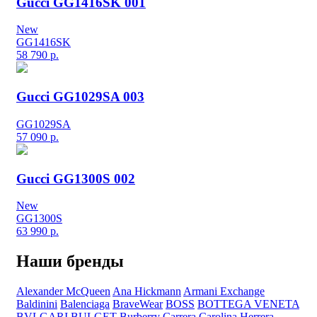
Gucci GG1416SK 001
New
GG1416SK
58 790
р.
Gucci GG1029SA 003
GG1029SA
57 090
р.
Gucci GG1300S 002
New
GG1300S
63 990
р.
Наши бренды
Alexander McQueen
Ana Hickmann
Armani Exchange
Baldinini
Balenciaga
BraveWear
BOSS
BOTTEGA VENETA
BVLGARI
BULGET
Burberry
Carrera
Carolina Herrera