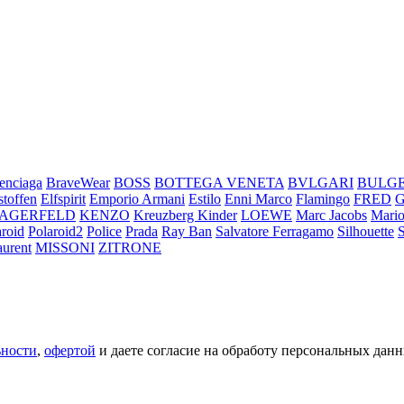
enciaga
BraveWear
BOSS
BOTTEGA VENETA
BVLGARI
BULG
stoffen
Elfspirit
Emporio Armani
Estilo
Enni Marco
Flamingo
FRED
LAGERFELD
KENZO
Kreuzberg Kinder
LOEWE
Marc Jacobs
Mario
aroid
Polaroid2
Police
Prada
Ray Ban
Salvatore Ferragamo
Silhouette
aurent
MISSONI
ZITRONE
ьности
,
офертой
и даете согласие на обработу персональных данн