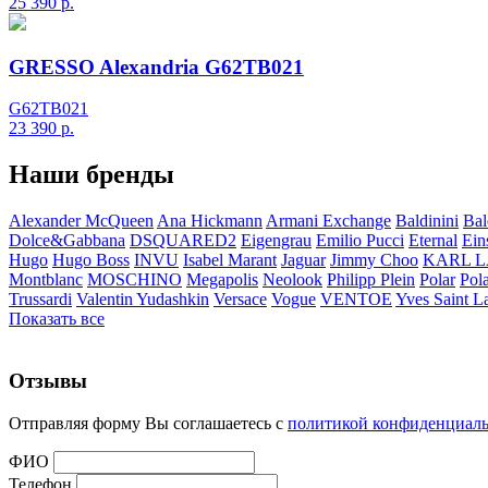
25 390
р.
GRESSO Alexandria G62TB021
G62TB021
23 390
р.
Наши бренды
Alexander McQueen
Ana Hickmann
Armani Exchange
Baldinini
Bal
Dolce&Gabbana
DSQUARED2
Eigengrau
Emilio Pucci
Eternal
Ein
Hugo
Hugo Boss
INVU
Isabel Marant
Jaguar
Jimmy Choo
KARL 
Montblanc
MOSCHINO
Megapolis
Neolook
Philipp Plein
Polar
Pol
Trussardi
Valentin Yudashkin
Versace
Vogue
VENTOE
Yves Saint L
Показать все
Отзывы
Отправляя форму Вы соглашаетесь с
политикой конфиденциал
ФИО
Телефон