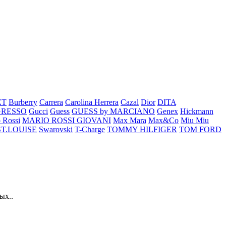
ET
Burberry
Carrera
Carolina Herrera
Cazal
Dior
DITA
GRESSO
Gucci
Guess
GUESS by MARCIANO
Genex
Hickmann
 Rossi
MARIO ROSSI GIOVANI
Max Mara
Max&Co
Miu Miu
ST.LOUISE
Swarovski
T-Charge
TOMMY HILFIGER
TOM FORD
ых..