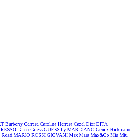
ET
Burberry
Carrera
Carolina Herrera
Cazal
Dior
DITA
GRESSO
Gucci
Guess
GUESS by MARCIANO
Genex
Hickmann
 Rossi
MARIO ROSSI GIOVANI
Max Mara
Max&Co
Miu Miu