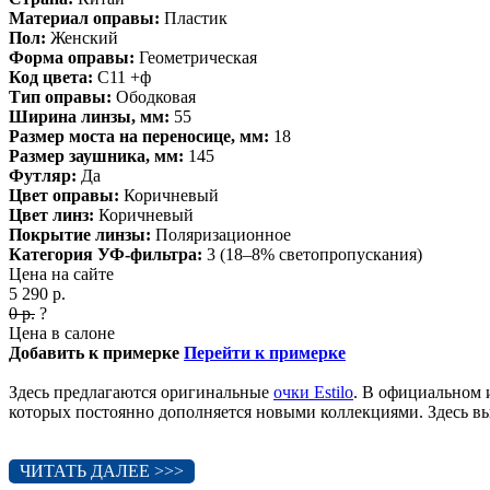
Материал оправы:
Пластик
Пол:
Женский
Форма оправы:
Геометрическая
Код цвета:
C11 +ф
Тип оправы:
Ободковая
Ширина линзы, мм:
55
Размер моста на переносице, мм:
18
Размер заушника, мм:
145
Футляр:
Да
Цвет оправы:
Коричневый
Цвет линз:
Коричневый
Покрытие линзы:
Поляризационное
Категория УФ-фильтра:
3 (18–8% светопропускания)
Цена на сайте
5 290
р.
0
р.
?
Цена в салоне
Добавить к примерке
Перейти к примерке
Здесь предлагаются оригинальные
очки Estilo
. В официальном 
которых постоянно дополняется новыми коллекциями. Здесь вы 
ЧИТАТЬ ДАЛЕЕ >>>