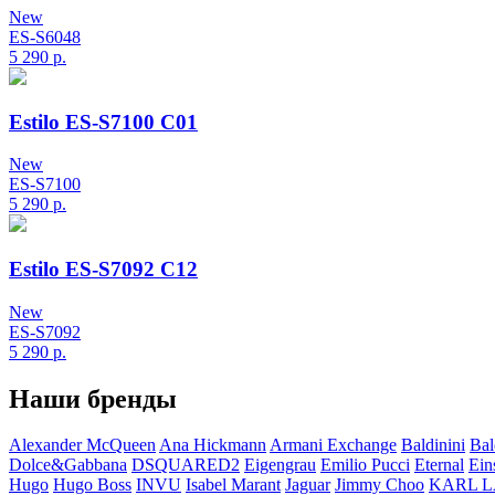
New
ES-S6048
5 290
р.
Estilo ES-S7100 C01
New
ES-S7100
5 290
р.
Estilo ES-S7092 C12
New
ES-S7092
5 290
р.
Наши бренды
Alexander McQueen
Ana Hickmann
Armani Exchange
Baldinini
Bal
Dolce&Gabbana
DSQUARED2
Eigengrau
Emilio Pucci
Eternal
Ein
Hugo
Hugo Boss
INVU
Isabel Marant
Jaguar
Jimmy Choo
KARL 