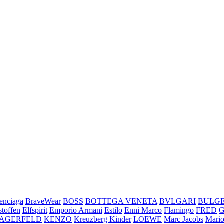
enciaga
BraveWear
BOSS
BOTTEGA VENETA
BVLGARI
BULG
stoffen
Elfspirit
Emporio Armani
Estilo
Enni Marco
Flamingo
FRED
LAGERFELD
KENZO
Kreuzberg Kinder
LOEWE
Marc Jacobs
Mario