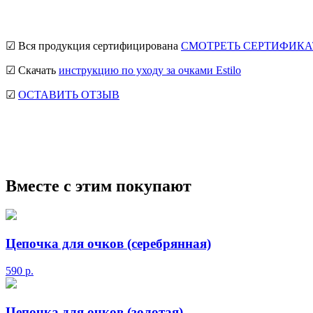
☑ Вся продукция сертифицирована
СМОТРЕТЬ СЕРТИФИКА
☑ Скачать
инструкцию по уходу за очками Estilo
☑
ОСТАВИТЬ ОТЗЫВ
мужские солнцезащитные очки
Ray-Ban солнцезащитные очки
солнцезащитные очки
Вместе с этим покупают
Цепочка для очков (серебрянная)
590
р.
Цепочка для очков (золотая)