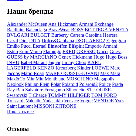
Наши бренды
Alexander McQueen
Ana Hickmann
Armani Exchange
Baldinini
Balenciaga
BraveWear
BOSS
BOTTEGA VENETA
BVLGARI
BULGET
Burberry
Carrera
Carolina Herrera
Cazal
Dior
DITA
Dolce&Gabbana
DSQUARED2
Eigengrau
Emilio Pucci
Eternal
Einstoffen
Elfspirit
Emporio Armani
Estilo
Enni Marco
Flamingo
FRED
GRESSO
Gucci
Guess
GUESS by MARCIANO
Genex
Hickmann
Hugo
Hugo Boss
INVU
Isabel Marant
Jaguar
Jimmy Choo
KARL
LAGERFELD
KENZO
Kreuzberg Kinder
LOEWE
Marc
Jacobs
Mario Rossi
MARIO ROSSI GIOVANI
Max Mara
Max&Co
Miu Miu
Montblanc
MOSCHINO
Megapolis
Neolook
Philipp Plein
Polar
Polaroid
Polaroid2
Police
Prada
Ray Ban
Salvatore Ferragamo
Silhouette
ST.LOUISE
Swarovski
T-Charge
TOMMY HILFIGER
TOM FORD
Trussardi
Valentin Yudashkin
Versace
Vogue
VENTOE
Yves
Saint Laurent
MISSONI
ZITRONE
Показать все
Отзывы