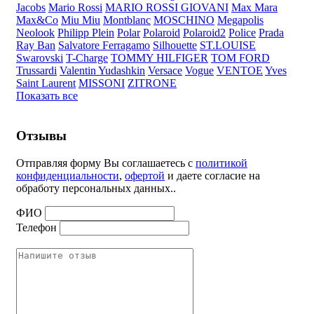
Jacobs
Mario Rossi
MARIO ROSSI GIOVANI
Max Mara
Max&Co
Miu Miu
Montblanc
MOSCHINO
Megapolis
Neolook
Philipp Plein
Polar
Polaroid
Polaroid2
Police
Prada
Ray Ban
Salvatore Ferragamo
Silhouette
ST.LOUISE
Swarovski
T-Charge
TOMMY HILFIGER
TOM FORD
Trussardi
Valentin Yudashkin
Versace
Vogue
VENTOE
Yves
Saint Laurent
MISSONI
ZITRONE
Показать все
Отзывы
Отправляя форму Вы соглашаетесь с
политикой
конфиденциальности
,
офертой
и даете согласие на
обработу персональных данных..
ФИО
Телефон