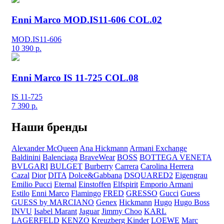
Enni Marco MOD.IS11-606 COL.02
MOD.IS11-606
10 390
р.
Enni Marco IS 11-725 COL.08
IS 11-725
7 390
р.
Наши бренды
Alexander McQueen
Ana Hickmann
Armani Exchange
Baldinini
Balenciaga
BraveWear
BOSS
BOTTEGA VENETA
BVLGARI
BULGET
Burberry
Carrera
Carolina Herrera
Cazal
Dior
DITA
Dolce&Gabbana
DSQUARED2
Eigengrau
Emilio Pucci
Eternal
Einstoffen
Elfspirit
Emporio Armani
Estilo
Enni Marco
Flamingo
FRED
GRESSO
Gucci
Guess
GUESS by MARCIANO
Genex
Hickmann
Hugo
Hugo Boss
INVU
Isabel Marant
Jaguar
Jimmy Choo
KARL
LAGERFELD
KENZO
Kreuzberg Kinder
LOEWE
Marc