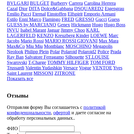
BVLGARI
BULGET
Burberry
Carrera
Carolina Herrera
Cazal
Dior
DITA
Dolce&Gabbana
DSQUARED2
Eigengrau
Emilio Pucci
Eternal
Einstoffen
Elfspirit
Emporio Armani
Estilo
Enni Marco
Flamingo
FRED
GRESSO
Gucci
Guess
GUESS by MARCIANO
Genex
Hickmann
Hugo
Hugo Boss
INVU
Isabel Marant
Jaguar
Jimmy Choo
KARL
LAGERFELD
KENZO
Kreuzberg Kinder
LOEWE
Marc
Jacobs
Mario Rossi
MARIO ROSSI GIOVANI
Max Mara
Max&Co
Miu Miu
Montblanc
MOSCHINO
Megapolis
Neolook
Philipp Plein
Polar
Polaroid
Polaroid2
Police
Prada
Ray Ban
Salvatore Ferragamo
Silhouette
ST.LOUISE
Swarovski
T-Charge
TOMMY HILFIGER
TOM FORD
Trussardi
Valentin Yudashkin
Versace
Vogue
VENTOE
Yves
Saint Laurent
MISSONI
ZITRONE
Показать все
Отзывы
Отправляя форму Вы соглашаетесь с
политикой
конфиденциальности
,
офертой
и даете согласие на
обработу персональных данных..
ФИО