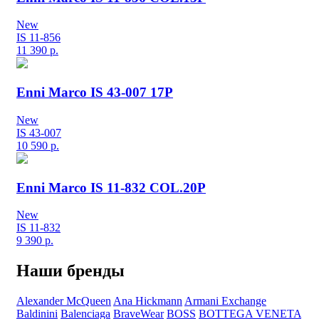
New
IS 11-856
11 390
р.
Enni Marco IS 43-007 17P
New
IS 43-007
10 590
р.
Enni Marco IS 11-832 COL.20P
New
IS 11-832
9 390
р.
Наши бренды
Alexander McQueen
Ana Hickmann
Armani Exchange
Baldinini
Balenciaga
BraveWear
BOSS
BOTTEGA VENETA