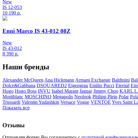
New
IS 12-053
10 190
р.
Enni Marco IS 43-012 08Z
New
IS 43-012
8 390
р.
Наши бренды
Alexander McQueen
Ana Hickmann
Armani Exchange
Baldinini
Bal
Dolce&Gabbana
DSQUARED2
Eigengrau
Emilio Pucci
Eternal
Ein
Hugo
Hugo Boss
INVU
Isabel Marant
Jaguar
Jimmy Choo
KARL 
Montblanc
MOSCHINO
Megapolis
Neolook
Philipp Plein
Polar
Pol
Trussardi
Valentin Yudashkin
Versace
Vogue
VENTOE
Yves Saint L
Показать все
Отзывы
Отправляя форму Вы соглашаетесь с
политикой конфиденциал