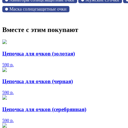
Маска солнцезащитные очки
Вместе с этим покупают
Цепочка для очков (золотая)
590
р.
Цепочка для очков (черная)
590
р.
Цепочка для очков (серебрянная)
590
р.