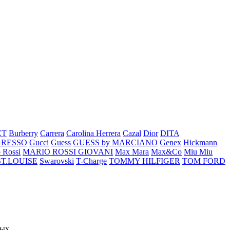
ET
Burberry
Carrera
Carolina Herrera
Cazal
Dior
DITA
GRESSO
Gucci
Guess
GUESS by MARCIANO
Genex
Hickmann
 Rossi
MARIO ROSSI GIOVANI
Max Mara
Max&Co
Miu Miu
ST.LOUISE
Swarovski
T-Charge
TOMMY HILFIGER
TOM FORD
ых..