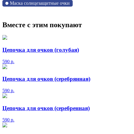
Маска солнцезащитные очки
Вместе с этим покупают
Цепочка для очков (голубая)
590
р.
Цепочка для очков (серебрянная)
590
р.
Цепочка для очков (серебренная)
590
р.