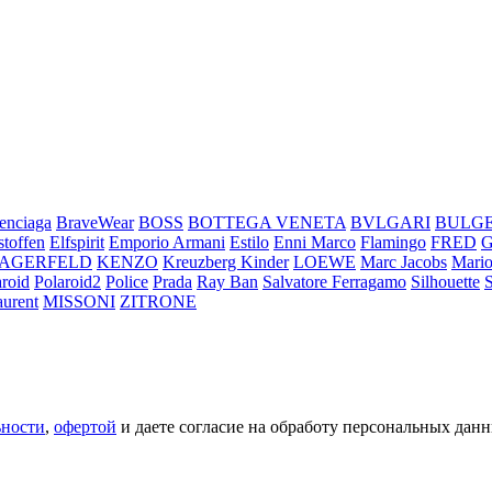
enciaga
BraveWear
BOSS
BOTTEGA VENETA
BVLGARI
BULG
stoffen
Elfspirit
Emporio Armani
Estilo
Enni Marco
Flamingo
FRED
LAGERFELD
KENZO
Kreuzberg Kinder
LOEWE
Marc Jacobs
Mario
aroid
Polaroid2
Police
Prada
Ray Ban
Salvatore Ferragamo
Silhouette
aurent
MISSONI
ZITRONE
ьности
,
офертой
и даете согласие на обработу персональных данн