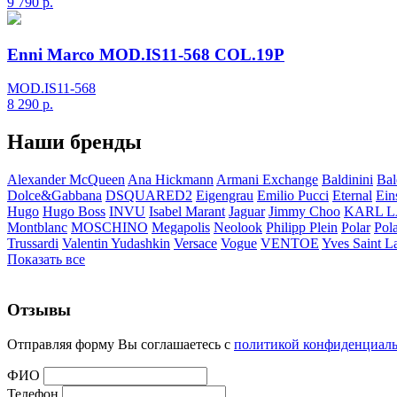
9 790
р.
Enni Marco MOD.IS11-568 COL.19P
MOD.IS11-568
8 290
р.
Наши бренды
Alexander McQueen
Ana Hickmann
Armani Exchange
Baldinini
Bal
Dolce&Gabbana
DSQUARED2
Eigengrau
Emilio Pucci
Eternal
Ein
Hugo
Hugo Boss
INVU
Isabel Marant
Jaguar
Jimmy Choo
KARL 
Montblanc
MOSCHINO
Megapolis
Neolook
Philipp Plein
Polar
Pol
Trussardi
Valentin Yudashkin
Versace
Vogue
VENTOE
Yves Saint L
Показать все
Отзывы
Отправляя форму Вы соглашаетесь с
политикой конфиденциал
ФИО
Телефон