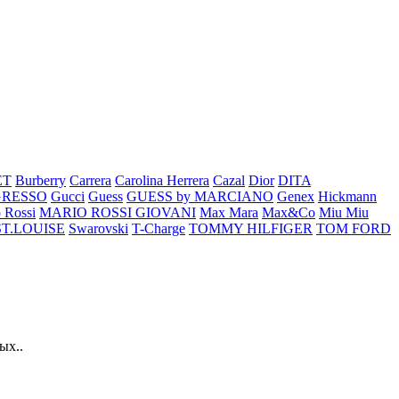
ET
Burberry
Carrera
Carolina Herrera
Cazal
Dior
DITA
GRESSO
Gucci
Guess
GUESS by MARCIANO
Genex
Hickmann
 Rossi
MARIO ROSSI GIOVANI
Max Mara
Max&Co
Miu Miu
ST.LOUISE
Swarovski
T-Charge
TOMMY HILFIGER
TOM FORD
ых..