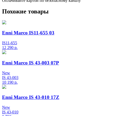
Оплачивайте картой по безопасному каналу
Похожие товары
Enni Marco IS11-655 03
IS11-655
12 290
р.
Enni Marco IS 43-003 07P
New
IS 43-003
10 190
р.
Enni Marco IS 43-010 17Z
New
IS 43-010