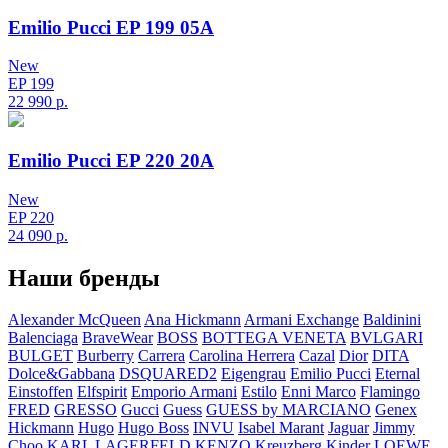
Emilio Pucci EP 199 05A
New
EP 199
22 990
р.
Emilio Pucci EP 220 20A
New
EP 220
24 090
р.
Наши бренды
Alexander McQueen
Ana Hickmann
Armani Exchange
Baldinini
Balenciaga
BraveWear
BOSS
BOTTEGA VENETA
BVLGARI
BULGET
Burberry
Carrera
Carolina Herrera
Cazal
Dior
DITA
Dolce&Gabbana
DSQUARED2
Eigengrau
Emilio Pucci
Eternal
Einstoffen
Elfspirit
Emporio Armani
Estilo
Enni Marco
Flamingo
FRED
GRESSO
Gucci
Guess
GUESS by MARCIANO
Genex
Hickmann
Hugo
Hugo Boss
INVU
Isabel Marant
Jaguar
Jimmy
Choo
KARL LAGERFELD
KENZO
Kreuzberg Kinder
LOEWE