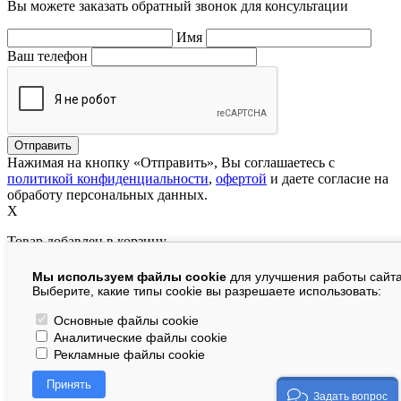
Вы можете заказать обратный звонок для консультации
Имя
Ваш телефон
Нажимая на кнопку «Отправить», Вы соглашаетесь с
политикой конфиденциальности
,
офертой
и даете согласие на
обработу персональных данных.
X
Товар добавлен в корзину
Мы используем файлы cookie
для улучшения работы сайта
руб.
Выберите, какие типы cookie вы разрешаете использовать:
В корзине:
шт.
Основные файлы cookie
Аналитические файлы cookie
На сумму:
руб.
Рекламные файлы cookie
Перейти в корзину
Принять
Продолжить покупки
Задать вопрос