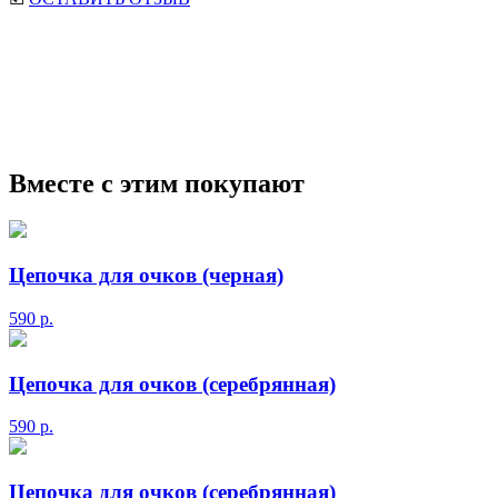
мужские солнцезащитные очки
Ray-Ban солнцезащитные
очки
Круглые солнцезащитные очки
Авиаторы
солнцезащитные очки
Мужские сз очки
Прада
солнцезащитные очки
Маска солнцезащитные очки
Вместе с этим покупают
Цепочка для очков (черная)
590
р.
Цепочка для очков (серебрянная)
590
р.
Цепочка для очков (серебрянная)