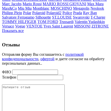
Marc Jacobs
Mario Rossi
MARIO ROSSI GIOVANI
Max Mara
Max&Co
Miu Miu
Montblanc
MOSCHINO
Megapolis
Neolook
Philipp Plein
Polar
Polaroid
Polaroid2
Police
Prada
Ray Ban
Salvatore Ferragamo
Silhouette
ST.LOUISE
Swarovski
T-Charge
TOMMY HILFIGER
TOM FORD
Trussardi
Valentin Yudashkin
Versace
Vogue
VENTOE
Yves Saint Laurent
MISSONI
ZITRONE
Показать все
Отзывы
Отправляя форму Вы соглашаетесь с
политикой
конфиденциальности
,
офертой
и даете согласие на обработу
персональных данных..
ФИО
Телефон