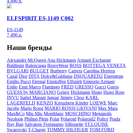
4 490
р.
ELFSPIRIT ES-1149 C002
ES-1149
7 490
р.
Наши бренды
Alexander McQueen
Ana Hickmann
Armani Exchange
Baldinini
Balenciaga
BraveWear
BOSS
BOTTEGA VENETA
BVLGARI
BULGET
Burberry
Carrera
Carolina Herrera
Cazal
Dior
DITA
Dolce&Gabbana
DSQUARED2
Eigengrau
Emilio Pucci
Eternal
Einstoffen
Elfspirit
Emporio Armani
Estilo
Enni Marco
Flamingo
FRED
GRESSO
Gucci
Guess
GUESS by MARCIANO
Genex
Hickmann
Hugo
Hugo Boss
INVU
Isabel Marant
Jaguar
Jimmy Choo
KARL
LAGERFELD
KENZO
Kreuzberg Kinder
LOEWE
Marc
Jacobs
Mario Rossi
MARIO ROSSI GIOVANI
Max Mara
Max&Co
Miu Miu
Montblanc
MOSCHINO
Megapolis
Neolook
Philipp Plein
Polar
Polaroid
Polaroid2
Police
Prada
Ray Ban
Salvatore Ferragamo
Silhouette
ST.LOUISE
Swarovski
T-Charge
TOMMY HILFIGER
TOM FORD