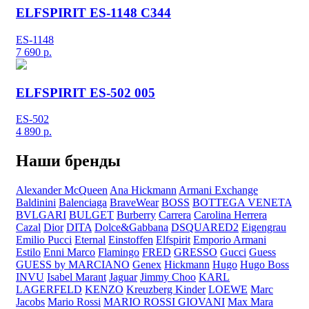
ELFSPIRIT ES-1148 C344
ES-1148
7 690
р.
ELFSPIRIT ES-502 005
ES-502
4 890
р.
Наши бренды
Alexander McQueen
Ana Hickmann
Armani Exchange
Baldinini
Balenciaga
BraveWear
BOSS
BOTTEGA VENETA
BVLGARI
BULGET
Burberry
Carrera
Carolina Herrera
Cazal
Dior
DITA
Dolce&Gabbana
DSQUARED2
Eigengrau
Emilio Pucci
Eternal
Einstoffen
Elfspirit
Emporio Armani
Estilo
Enni Marco
Flamingo
FRED
GRESSO
Gucci
Guess
GUESS by MARCIANO
Genex
Hickmann
Hugo
Hugo Boss
INVU
Isabel Marant
Jaguar
Jimmy Choo
KARL
LAGERFELD
KENZO
Kreuzberg Kinder
LOEWE
Marc
Jacobs
Mario Rossi
MARIO ROSSI GIOVANI
Max Mara