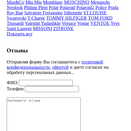
Max&Co
Miu Miu
Montblanc
MOSCHINO
Megapolis
Neolook
Philipp Plein
Polar
Polaroid
Polaroid2
Police
Prada
Ray Ban
Salvatore Ferragamo
Silhouette
ST.LOUISE
Swarovski
T-Charge
TOMMY HILFIGER
TOM FORD
Trussardi
Valentin Yudashkin
Versace
Vogue
VENTOE
Yves
Saint Laurent
MISSONI
ZITRONE
Показать все
Отзывы
Отправляя форму Вы соглашаетесь с
политикой
конфиденциальности
,
офертой
и даете согласие на
обработу персональных данных..
ФИО
Телефон