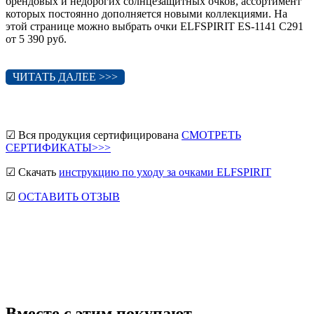
брендовых и недорогих солнцезащитных очков, ассортимент
которых постоянно дополняется новыми коллекциями. На
этой странице можно выбрать очки ELFSPIRIT ES-1141 C291
от 5 390 руб.
ЧИТАТЬ ДАЛЕЕ >>>
☑ Вся продукция сертифицирована
СМОТРЕТЬ
СЕРТИФИКАТЫ>>>
☑ Скачать
инструкцию по уходу за очками ELFSPIRIT
☑
ОСТАВИТЬ ОТЗЫВ
мужские солнцезащитные очки
Ray-Ban солнцезащитные
очки
Круглые солнцезащитные очки
Авиаторы
солнцезащитные очки
Мужские сз очки
Прада
солнцезащитные очки
Маска солнцезащитные очки
Вместе с этим покупают