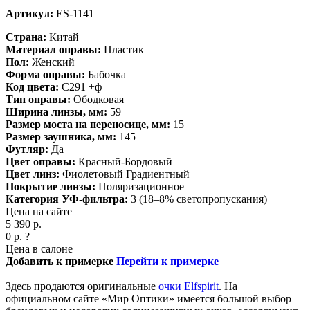
Артикул:
ES-1141
Страна:
Китай
Материал оправы:
Пластик
Пол:
Женский
Форма оправы:
Бабочка
Код цвета:
C291 +ф
Тип оправы:
Ободковая
Ширина линзы, мм:
59
Размер моста на переносице, мм:
15
Размер заушника, мм:
145
Футляр:
Да
Цвет оправы:
Красный-Бордовый
Цвет линз:
Фиолетовый
Градиентный
Покрытие линзы:
Поляризационное
Категория УФ-фильтра:
3 (18–8% светопропускания)
Цена на сайте
5 390
р.
0
р.
?
Цена в салоне
Добавить к примерке
Перейти к примерке
Здесь продаются оригинальные
очки Elfspirit
. На
официальном сайте «Мир Оптики» имеется большой выбор