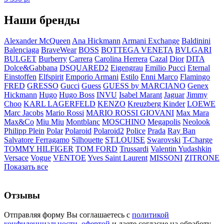
Наши бренды
Alexander McQueen
Ana Hickmann
Armani Exchange
Baldinini
Balenciaga
BraveWear
BOSS
BOTTEGA VENETA
BVLGARI
BULGET
Burberry
Carrera
Carolina Herrera
Cazal
Dior
DITA
Dolce&Gabbana
DSQUARED2
Eigengrau
Emilio Pucci
Eternal
Einstoffen
Elfspirit
Emporio Armani
Estilo
Enni Marco
Flamingo
FRED
GRESSO
Gucci
Guess
GUESS by MARCIANO
Genex
Hickmann
Hugo
Hugo Boss
INVU
Isabel Marant
Jaguar
Jimmy
Choo
KARL LAGERFELD
KENZO
Kreuzberg Kinder
LOEWE
Marc Jacobs
Mario Rossi
MARIO ROSSI GIOVANI
Max Mara
Max&Co
Miu Miu
Montblanc
MOSCHINO
Megapolis
Neolook
Philipp Plein
Polar
Polaroid
Polaroid2
Police
Prada
Ray Ban
Salvatore Ferragamo
Silhouette
ST.LOUISE
Swarovski
T-Charge
TOMMY HILFIGER
TOM FORD
Trussardi
Valentin Yudashkin
Versace
Vogue
VENTOE
Yves Saint Laurent
MISSONI
ZITRONE
Показать все
Отзывы
Отправляя форму Вы соглашаетесь с
политикой
конфиденциальности
,
офертой
и даете согласие на обработу