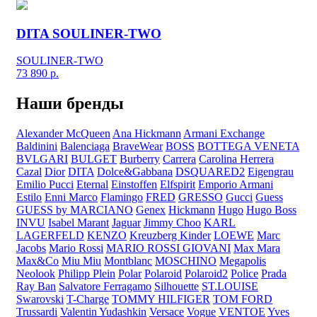
DITA SOULINER-TWO
SOULINER-TWO
73 890
р.
Наши бренды
Alexander McQueen
Ana Hickmann
Armani Exchange
Baldinini
Balenciaga
BraveWear
BOSS
BOTTEGA VENETA
BVLGARI
BULGET
Burberry
Carrera
Carolina Herrera
Cazal
Dior
DITA
Dolce&Gabbana
DSQUARED2
Eigengrau
Emilio Pucci
Eternal
Einstoffen
Elfspirit
Emporio Armani
Estilo
Enni Marco
Flamingo
FRED
GRESSO
Gucci
Guess
GUESS by MARCIANO
Genex
Hickmann
Hugo
Hugo Boss
INVU
Isabel Marant
Jaguar
Jimmy Choo
KARL
LAGERFELD
KENZO
Kreuzberg Kinder
LOEWE
Marc
Jacobs
Mario Rossi
MARIO ROSSI GIOVANI
Max Mara
Max&Co
Miu Miu
Montblanc
MOSCHINO
Megapolis
Neolook
Philipp Plein
Polar
Polaroid
Polaroid2
Police
Prada
Ray Ban
Salvatore Ferragamo
Silhouette
ST.LOUISE
Swarovski
T-Charge
TOMMY HILFIGER
TOM FORD
Trussardi
Valentin Yudashkin
Versace
Vogue
VENTOE
Yves