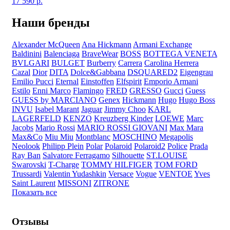
17 590
р.
Наши бренды
Alexander McQueen
Ana Hickmann
Armani Exchange
Baldinini
Balenciaga
BraveWear
BOSS
BOTTEGA VENETA
BVLGARI
BULGET
Burberry
Carrera
Carolina Herrera
Cazal
Dior
DITA
Dolce&Gabbana
DSQUARED2
Eigengrau
Emilio Pucci
Eternal
Einstoffen
Elfspirit
Emporio Armani
Estilo
Enni Marco
Flamingo
FRED
GRESSO
Gucci
Guess
GUESS by MARCIANO
Genex
Hickmann
Hugo
Hugo Boss
INVU
Isabel Marant
Jaguar
Jimmy Choo
KARL
LAGERFELD
KENZO
Kreuzberg Kinder
LOEWE
Marc
Jacobs
Mario Rossi
MARIO ROSSI GIOVANI
Max Mara
Max&Co
Miu Miu
Montblanc
MOSCHINO
Megapolis
Neolook
Philipp Plein
Polar
Polaroid
Polaroid2
Police
Prada
Ray Ban
Salvatore Ferragamo
Silhouette
ST.LOUISE
Swarovski
T-Charge
TOMMY HILFIGER
TOM FORD
Trussardi
Valentin Yudashkin
Versace
Vogue
VENTOE
Yves
Saint Laurent
MISSONI
ZITRONE
Показать все
Отзывы