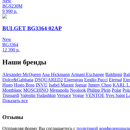
New
BG9230M
9 990
р.
BULGET BG3364 02AP
New
BG3364
12 390
р.
Наши бренды
Alexander McQueen
Ana Hickmann
Armani Exchange
Baldinini
Bal
Dolce&Gabbana
DSQUARED2
Eigengrau
Emilio Pucci
Eternal
Ein
Hugo
Hugo Boss
INVU
Isabel Marant
Jaguar
Jimmy Choo
KARL 
Montblanc
MOSCHINO
Megapolis
Neolook
Philipp Plein
Polar
Pol
Trussardi
Valentin Yudashkin
Versace
Vogue
VENTOE
Yves Saint L
Показать все
Отзывы
Отправляя форму Вы соглашаетесь с
политикой конфиденциал