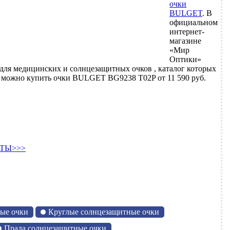
очки
BULGET
. В
официальном
интернет-
магазине
«Мир
Оптики»
для медицинских и солнцезащитных очков , каталог которых
 можно купить очки BULGET BG9238 T02P от 11 590 руб.
ТЫ>>>
ые очки
Круглые солнцезащитные очки
Прада солнцезащитные очки