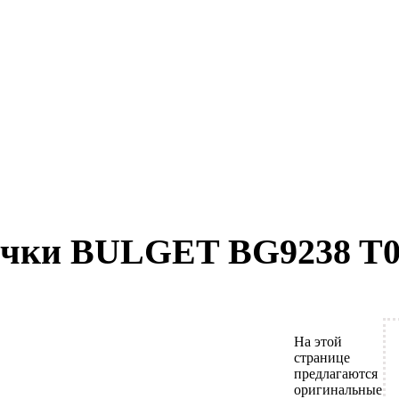
очки BULGET BG9238 T
На этой
странице
предлагаются
оригинальные