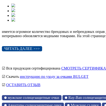
имеется огромное количество брендовых и небрендовых оправ 
непрерывно обновляется модными товарами. На этой странице
ЧИТАТЬ ДАЛЕЕ >>>
☑ Вся продукция сертифицирована
СМОТРЕТЬ СЕРТИФИКА
☑ Скачать
инструкцию по уходу за очками BULGET
☑
ОСТАВИТЬ ОТЗЫВ
мужские солнцезащитные очки
Ray-Ban солнцезащитн
Авиаторы солнцезащитные очки
Мужские сз очки