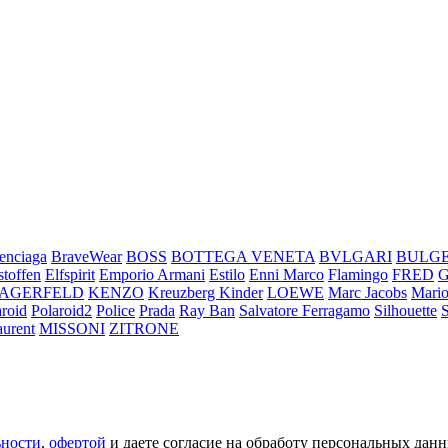
enciaga
BraveWear
BOSS
BOTTEGA VENETA
BVLGARI
BULG
stoffen
Elfspirit
Emporio Armani
Estilo
Enni Marco
Flamingo
FRED
LAGERFELD
KENZO
Kreuzberg Kinder
LOEWE
Marc Jacobs
Mario
aroid
Polaroid2
Police
Prada
Ray Ban
Salvatore Ferragamo
Silhouette
aurent
MISSONI
ZITRONE
ьности
,
офертой
и даете согласие на обработу персональных данн