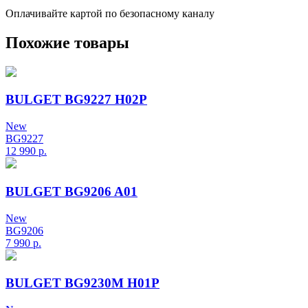
Оплачивайте картой по безопасному каналу
Похожие товары
BULGET BG9227 H02P
New
BG9227
12 990
р.
BULGET BG9206 A01
New
BG9206
7 990
р.
BULGET BG9230M H01P