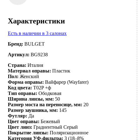
Характеристики
Есть в наличии в 3 салонах
Бренд:
BULGET
Артикул:
BG9238
Страна:
Италия
Материал оправы:
Пластик
Пол:
Женский
Форма оправы:
Вайфарер (Wayfarer)
Код цвета:
T02P +ф
Тип оправы:
Ободковая
Ширина линзы, мм:
50
Размер моста на переносице, мм:
20
Размер заушника, мм:
145
Футляр:
Да
Цвет оправы:
Бежевый
Цвет линз:
Градиентный
Серый
Покрытие линзы:
Поляризационное
Категория УФ-фильтра:
3 (18–8%