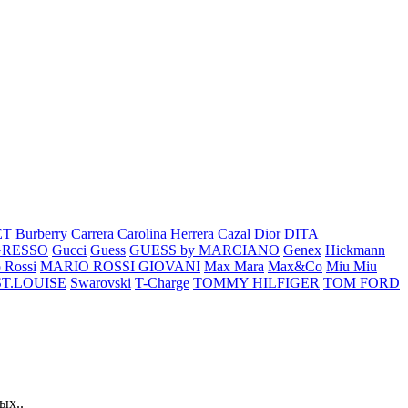
ET
Burberry
Carrera
Carolina Herrera
Cazal
Dior
DITA
GRESSO
Gucci
Guess
GUESS by MARCIANO
Genex
Hickmann
 Rossi
MARIO ROSSI GIOVANI
Max Mara
Max&Co
Miu Miu
ST.LOUISE
Swarovski
T-Charge
TOMMY HILFIGER
TOM FORD
ых..