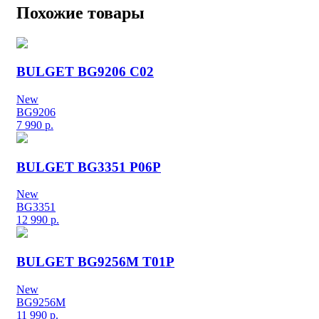
Похожие товары
BULGET BG9206 C02
New
BG9206
7 990
р.
BULGET BG3351 P06P
New
BG3351
12 990
р.
BULGET BG9256M T01P
New
BG9256M
11 990
р.