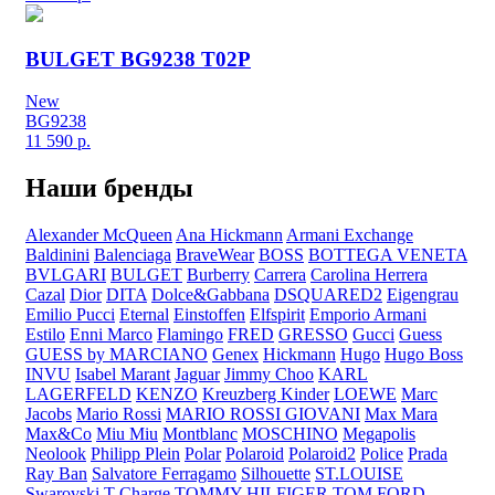
BULGET BG9238 T02P
New
BG9238
11 590
р.
Наши бренды
Alexander McQueen
Ana Hickmann
Armani Exchange
Baldinini
Balenciaga
BraveWear
BOSS
BOTTEGA VENETA
BVLGARI
BULGET
Burberry
Carrera
Carolina Herrera
Cazal
Dior
DITA
Dolce&Gabbana
DSQUARED2
Eigengrau
Emilio Pucci
Eternal
Einstoffen
Elfspirit
Emporio Armani
Estilo
Enni Marco
Flamingo
FRED
GRESSO
Gucci
Guess
GUESS by MARCIANO
Genex
Hickmann
Hugo
Hugo Boss
INVU
Isabel Marant
Jaguar
Jimmy Choo
KARL
LAGERFELD
KENZO
Kreuzberg Kinder
LOEWE
Marc
Jacobs
Mario Rossi
MARIO ROSSI GIOVANI
Max Mara
Max&Co
Miu Miu
Montblanc
MOSCHINO
Megapolis
Neolook
Philipp Plein
Polar
Polaroid
Polaroid2
Police
Prada
Ray Ban
Salvatore Ferragamo
Silhouette
ST.LOUISE
Swarovski
T-Charge
TOMMY HILFIGER
TOM FORD