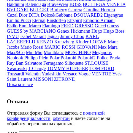
Baldinini
Balenciaga
BraveWear
BOSS
BOTTEGA VENETA
BVLGARI
BULGET
Burberry
Carrera
Carolina Herrera
Cazal
Dior
DITA
Dolce&Gabbana
DSQUARED2
Eigengrau
Emilio Pucci
Eternal
Einstoffen
Elfspirit
Emporio Armani
Estilo
Enni Marco
Flamingo
FRED
GRESSO
Gucci
Guess
GUESS by MARCIANO
Genex
Hickmann
Hugo
Hugo Boss
INVU
Isabel Marant
Jaguar
Jimmy Choo
KARL
LAGERFELD
KENZO
Kreuzberg Kinder
LOEWE
Marc
Jacobs
Mario Rossi
MARIO ROSSI GIOVANI
Max Mara
Max&Co
Miu Miu
Montblanc
MOSCHINO
Megapolis
Neolook
Philipp Plein
Polar
Polaroid
Polaroid2
Police
Prada
Ray Ban
Salvatore Ferragamo
Silhouette
ST.LOUISE
Swarovski
T-Charge
TOMMY HILFIGER
TOM FORD
Trussardi
Valentin Yudashkin
Versace
Vogue
VENTOE
Yves
Saint Laurent
MISSONI
ZITRONE
Показать все
Отзывы
Отправляя форму Вы соглашаетесь с
политикой
конфиденциальности
,
офертой
и даете согласие на
обработу персональных данных..