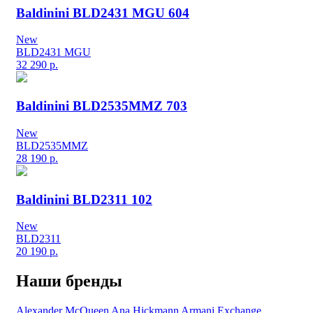
Baldinini BLD2431 MGU 604
New
BLD2431 MGU
32 290
р.
Baldinini BLD2535MMZ 703
New
BLD2535MMZ
28 190
р.
Baldinini BLD2311 102
New
BLD2311
20 190
р.
Наши бренды
Alexander McQueen
Ana Hickmann
Armani Exchange