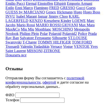
Emilio Pucci
Eternal
Einstoffen
Elfspirit
Emporio Armani
Estilo
Enni Marco
Flamingo
FRED
GRESSO
Gucci
Guess
GUESS by MARCIANO
Genex
Hickmann
Hugo
Hugo Boss
INVU
Isabel Marant
Jaguar
Jimmy Choo
KARL
LAGERFELD
KENZO
Kreuzberg Kinder
LOEWE
Marc
Jacobs
Mario Rossi
MARIO ROSSI GIOVANI
Max Mara
Max&Co
Miu Miu
Montblanc
MOSCHINO
Megapolis
Neolook
Philipp Plein
Polar
Polaroid
Polaroid2
Police
Prada
Ray Ban
Salvatore Ferragamo
Silhouette
ST.LOUISE
Swarovski
T-Charge
TOMMY HILFIGER
TOM FORD
Trussardi
Valentin Yudashkin
Versace
Vogue
VENTOE
Yves
Saint Laurent
MISSONI
ZITRONE
Показать все
Отзывы
Отправляя форму Вы соглашаетесь с
политикой
конфиденциальности
,
офертой
и даете согласие на
обработу персональных данных..
ФИО
Телефон