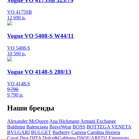
Vogue VO 4175SB 323/79
VO 4175SB
12 690
р.
Vogue VO 5408-S W44/11
VO 5408-S
10 590
р.
Vogue VO 4148-S 280/13
VO 4148-S
9 790
9 790
р.
Наши бренды
Alexander McQueen
Ana Hickmann
Armani Exchange
Baldinini
Balenciaga
BraveWear
BOSS
BOTTEGA VENETA
BVLGARI
BULGET
Burberry
Carrera
Carolina Herrera
Cazal
Dior
DITA
Dolce&Gabbana
DSQUARED2
Eigengrau