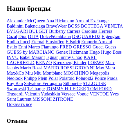
Наши бренды
Alexander McQueen
Ana Hickmann
Armani Exchange
Baldinini
Balenciaga
BraveWear
BOSS
BOTTEGA VENETA
BVLGARI
BULGET
Burberry
Carrera
Carolina Herrera
Cazal
Dior
DITA
Dolce&Gabbana
DSQUARED2
Eigengrau
Emilio Pucci
Eternal
Einstoffen
Elfspirit
Emporio Armani
Estilo
Enni Marco
Flamingo
FRED
GRESSO
Gucci
Guess
GUESS by MARCIANO
Genex
Hickmann
Hugo
Hugo Boss
INVU
Isabel Marant
Jaguar
Jimmy Choo
KARL
LAGERFELD
KENZO
Kreuzberg Kinder
LOEWE
Marc
Jacobs
Mario Rossi
MARIO ROSSI GIOVANI
Max Mara
Max&Co
Miu Miu
Montblanc
MOSCHINO
Megapolis
Neolook
Philipp Plein
Polar
Polaroid
Polaroid2
Police
Prada
Ray Ban
Salvatore Ferragamo
Silhouette
ST.LOUISE
Swarovski
T-Charge
TOMMY HILFIGER
TOM FORD
Trussardi
Valentin Yudashkin
Versace
Vogue
VENTOE
Yves
Saint Laurent
MISSONI
ZITRONE
Показать все
Отзывы