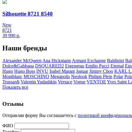
Silhouette 8721 8540
New
8721
39 990
р.
Наши бренды
Alexander McQueen
Ana Hickmann
Armani Exchange
Baldinini
Bal
Dolce&Gabbana
DSQUARED2
Eigengrau
Emilio Pucci
Eternal
Ein
Hugo
Hugo Boss
INVU
Isabel Marant
Jaguar
Jimmy Choo
KARL 
Montblanc
MOSCHINO
Megapolis
Neolook
Philipp Plein
Polar
Pol
Trussardi
Valentin Yudashkin
Versace
Vogue
VENTOE
Yves Saint L
Показать все
Отзывы
Отправляя форму Вы соглашаетесь с
политикой конфиденциал
ФИО
Телефон