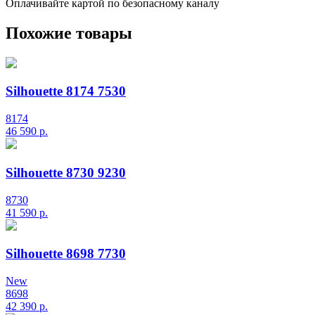
Оплачивайте картой по безопасному каналу
Похожие товары
Silhouette 8174 7530
8174
46 590
р.
Silhouette 8730 9230
8730
41 590
р.
Silhouette 8698 7730
New
8698
42 390
р.