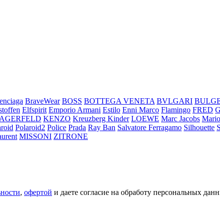
enciaga
BraveWear
BOSS
BOTTEGA VENETA
BVLGARI
BULG
stoffen
Elfspirit
Emporio Armani
Estilo
Enni Marco
Flamingo
FRED
LAGERFELD
KENZO
Kreuzberg Kinder
LOEWE
Marc Jacobs
Mario
aroid
Polaroid2
Police
Prada
Ray Ban
Salvatore Ferragamo
Silhouette
aurent
MISSONI
ZITRONE
ьности
,
офертой
и даете согласие на обработу персональных данн