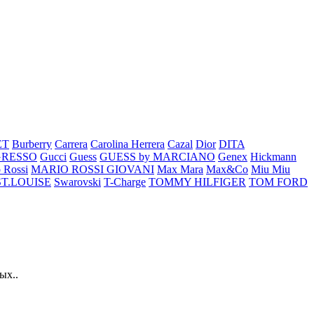
ET
Burberry
Carrera
Carolina Herrera
Cazal
Dior
DITA
GRESSO
Gucci
Guess
GUESS by MARCIANO
Genex
Hickmann
 Rossi
MARIO ROSSI GIOVANI
Max Mara
Max&Co
Miu Miu
ST.LOUISE
Swarovski
T-Charge
TOMMY HILFIGER
TOM FORD
ых..