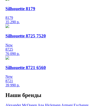
Silhouette 8179
8179
35 290
р.
Silhouette 8725 7520
New
8725
76 090
р.
Silhouette 8721 6560
New
8721
39 990
р.
Наши бренды
Alexander McQueen
Ana Hickmann
Armani Exchange