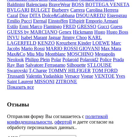
Baldinini
Balenciaga
BraveWear
BOSS
BOTTEGA VENETA
BVLGARI
BULGET
Burberry
Carrera
Carolina Herrera
Cazal
Dior
DITA
Dolce&Gabbana
DSQUARED2
Eigengrau
Emilio Pucci
Eternal
Einstoffen
Elfspirit
Emporio Armani
Estilo
Enni Marco
Flamingo
FRED
GRESSO
Gucci
Guess
GUESS by MARCIANO
Genex
Hickmann
Hugo
Hugo Boss
INVU
Isabel Marant
Jaguar
Jimmy Choo
KARL
LAGERFELD
KENZO
Kreuzberg Kinder
LOEWE
Marc
Jacobs
Mario Rossi
MARIO ROSSI GIOVANI
Max Mara
Max&Co
Miu Miu
Montblanc
MOSCHINO
Megapolis
Neolook
Philipp Plein
Polar
Polaroid
Polaroid2
Police
Prada
Ray Ban
Salvatore Ferragamo
Silhouette
ST.LOUISE
Swarovski
T-Charge
TOMMY HILFIGER
TOM FORD
Trussardi
Valentin Yudashkin
Versace
Vogue
VENTOE
Yves
Saint Laurent
MISSONI
ZITRONE
Показать все
Отзывы
Отправляя форму Вы соглашаетесь с
политикой
конфиденциальности
,
офертой
и даете согласие на
обработу персональных данных..