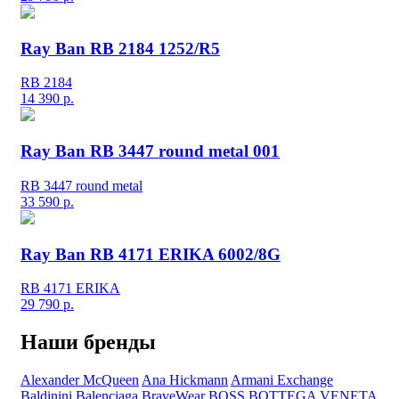
Ray Ban RB 2184 1252/R5
RB 2184
14 390
р.
Ray Ban RB 3447 round metal 001
RB 3447 round metal
33 590
р.
Ray Ban RB 4171 ERIKA 6002/8G
RB 4171 ERIKA
29 790
р.
Наши бренды
Alexander McQueen
Ana Hickmann
Armani Exchange
Baldinini
Balenciaga
BraveWear
BOSS
BOTTEGA VENETA