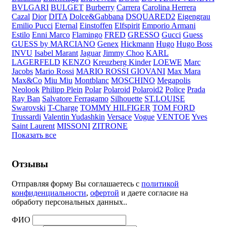
BVLGARI
BULGET
Burberry
Carrera
Carolina Herrera
Cazal
Dior
DITA
Dolce&Gabbana
DSQUARED2
Eigengrau
Emilio Pucci
Eternal
Einstoffen
Elfspirit
Emporio Armani
Estilo
Enni Marco
Flamingo
FRED
GRESSO
Gucci
Guess
GUESS by MARCIANO
Genex
Hickmann
Hugo
Hugo Boss
INVU
Isabel Marant
Jaguar
Jimmy Choo
KARL
LAGERFELD
KENZO
Kreuzberg Kinder
LOEWE
Marc
Jacobs
Mario Rossi
MARIO ROSSI GIOVANI
Max Mara
Max&Co
Miu Miu
Montblanc
MOSCHINO
Megapolis
Neolook
Philipp Plein
Polar
Polaroid
Polaroid2
Police
Prada
Ray Ban
Salvatore Ferragamo
Silhouette
ST.LOUISE
Swarovski
T-Charge
TOMMY HILFIGER
TOM FORD
Trussardi
Valentin Yudashkin
Versace
Vogue
VENTOE
Yves
Saint Laurent
MISSONI
ZITRONE
Показать все
Отзывы
Отправляя форму Вы соглашаетесь с
политикой
конфиденциальности
,
офертой
и даете согласие на
обработу персональных данных..
ФИО