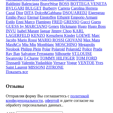
Baldinini
Balenciaga
BraveWear
BOSS
BOTTEGA VENETA
BVLGARI
BULGET
Burberry
Carrera
Carolina Herrera
Cazal
Dior
DITA
Dolce&Gabbana
DSQUARED2
Eigengrau
Emilio Pucci
Eternal
Einstoffen
Elfspirit
Emporio Armani
Estilo
Enni Marco
Flamingo
FRED
GRESSO
Gucci
Guess
GUESS by MARCIANO
Genex
Hickmann
Hugo
Hugo Boss
INVU
Isabel Marant
Jaguar
Jimmy Choo
KARL
LAGERFELD
KENZO
Kreuzberg Kinder
LOEWE
Marc
Jacobs
Mario Rossi
MARIO ROSSI GIOVANI
Max Mara
Max&Co
Miu Miu
Montblanc
MOSCHINO
Megapolis
Neolook
Philipp Plein
Polar
Polaroid
Polaroid2
Police
Prada
Ray Ban
Salvatore Ferragamo
Silhouette
ST.LOUISE
Swarovski
T-Charge
TOMMY HILFIGER
TOM FORD
Trussardi
Valentin Yudashkin
Versace
Vogue
VENTOE
Yves
Saint Laurent
MISSONI
ZITRONE
Показать все
Отзывы
Отправляя форму Вы соглашаетесь с
политикой
конфиденциальности
,
офертой
и даете согласие на
обработу персональных данных..