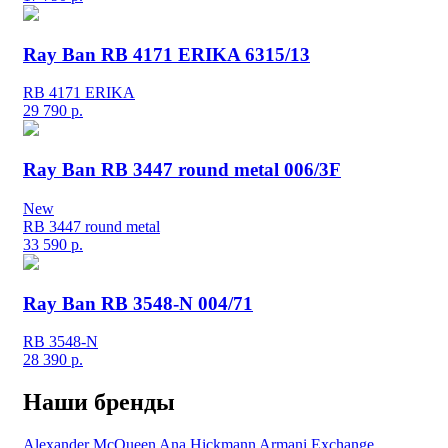
Ray Ban RB 4171 ERIKA 6315/13
RB 4171 ERIKA
29 790
р.
Ray Ban RB 3447 round metal 006/3F
New
RB 3447 round metal
33 590
р.
Ray Ban RB 3548-N 004/71
RB 3548-N
28 390
р.
Наши бренды
Alexander McQueen
Ana Hickmann
Armani Exchange