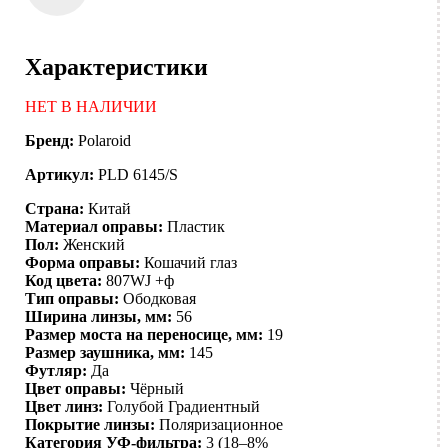
Характеристики
НЕТ В НАЛИЧИИ
Бренд:
Polaroid
Артикул:
PLD 6145/S
Страна:
Китай
Материал оправы:
Пластик
Пол:
Женский
Форма оправы:
Кошачий глаз
Код цвета:
807WJ +ф
Тип оправы:
Ободковая
Ширина линзы, мм:
56
Размер моста на переносице, мм:
19
Размер заушника, мм:
145
Футляр:
Да
Цвет оправы:
Чёрный
Цвет линз:
Голубой
Градиентный
Покрытие линзы:
Поляризационное
Категория УФ-фильтра:
3 (18–8%