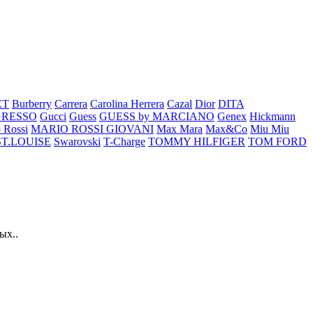
ET
Burberry
Carrera
Carolina Herrera
Cazal
Dior
DITA
GRESSO
Gucci
Guess
GUESS by MARCIANO
Genex
Hickmann
 Rossi
MARIO ROSSI GIOVANI
Max Mara
Max&Co
Miu Miu
ST.LOUISE
Swarovski
T-Charge
TOMMY HILFIGER
TOM FORD
ых..