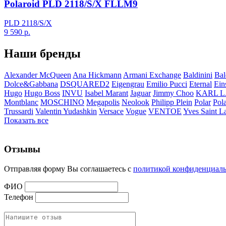
Polaroid PLD 2118/S/X FLLM9
PLD 2118/S/X
9 590
р.
Наши бренды
Alexander McQueen
Ana Hickmann
Armani Exchange
Baldinini
Bal
Dolce&Gabbana
DSQUARED2
Eigengrau
Emilio Pucci
Eternal
Ein
Hugo
Hugo Boss
INVU
Isabel Marant
Jaguar
Jimmy Choo
KARL 
Montblanc
MOSCHINO
Megapolis
Neolook
Philipp Plein
Polar
Pol
Trussardi
Valentin Yudashkin
Versace
Vogue
VENTOE
Yves Saint L
Показать все
Отзывы
Отправляя форму Вы соглашаетесь с
политикой конфиденциал
ФИО
Телефон