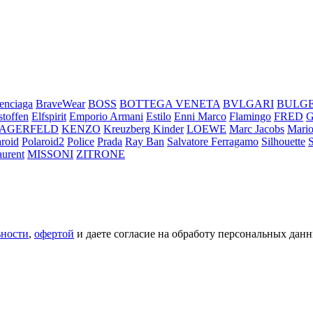
enciaga
BraveWear
BOSS
BOTTEGA VENETA
BVLGARI
BULG
stoffen
Elfspirit
Emporio Armani
Estilo
Enni Marco
Flamingo
FRED
LAGERFELD
KENZO
Kreuzberg Kinder
LOEWE
Marc Jacobs
Mario
aroid
Polaroid2
Police
Prada
Ray Ban
Salvatore Ferragamo
Silhouette
aurent
MISSONI
ZITRONE
ьности
,
офертой
и даете согласие на обработу персональных данн