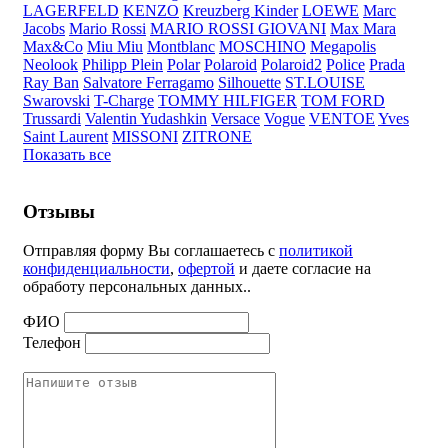
LAGERFELD
KENZO
Kreuzberg Kinder
LOEWE
Marc
Jacobs
Mario Rossi
MARIO ROSSI GIOVANI
Max Mara
Max&Co
Miu Miu
Montblanc
MOSCHINO
Megapolis
Neolook
Philipp Plein
Polar
Polaroid
Polaroid2
Police
Prada
Ray Ban
Salvatore Ferragamo
Silhouette
ST.LOUISE
Swarovski
T-Charge
TOMMY HILFIGER
TOM FORD
Trussardi
Valentin Yudashkin
Versace
Vogue
VENTOE
Yves
Saint Laurent
MISSONI
ZITRONE
Показать все
Отзывы
Отправляя форму Вы соглашаетесь с
политикой
конфиденциальности
,
офертой
и даете согласие на
обработу персональных данных..
ФИО
Телефон