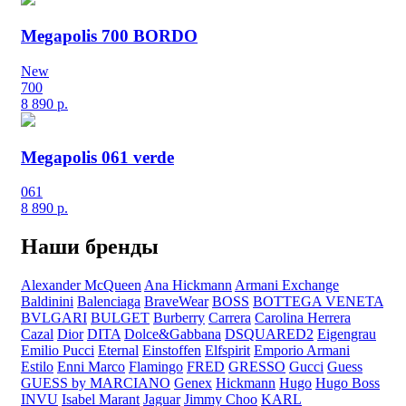
Megapolis 700 BORDO
New
700
8 890
р.
Megapolis 061 verde
061
8 890
р.
Наши бренды
Alexander McQueen
Ana Hickmann
Armani Exchange
Baldinini
Balenciaga
BraveWear
BOSS
BOTTEGA VENETA
BVLGARI
BULGET
Burberry
Carrera
Carolina Herrera
Cazal
Dior
DITA
Dolce&Gabbana
DSQUARED2
Eigengrau
Emilio Pucci
Eternal
Einstoffen
Elfspirit
Emporio Armani
Estilo
Enni Marco
Flamingo
FRED
GRESSO
Gucci
Guess
GUESS by MARCIANO
Genex
Hickmann
Hugo
Hugo Boss
INVU
Isabel Marant
Jaguar
Jimmy Choo
KARL