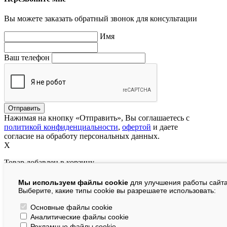
Вы можете заказать обратный звонок для консультации
Имя
Ваш телефон
Нажимая на кнопку «Отправить», Вы соглашаетесь с
политикой конфиденциальности
,
офертой
и даете
согласие на обработу персональных данных.
X
Товар добавлен в корзину
Мы используем файлы cookie
для улучшения работы сайта
руб.
Выберите, какие типы cookie вы разрешаете использовать:
В корзине:
шт.
Основные файлы cookie
Аналитические файлы cookie
На сумму:
руб.
Рекламные файлы cookie