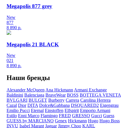
Megapolis 877 grey
New
877
8 890
р.
Megapolis 21 BLACK
New
021
8 890
р.
Наши бренды
Alexander McQueen
Ana Hickmann
Armani Exchange
Baldinini
Balenciaga
BraveWear
BOSS
BOTTEGA VENETA
BVLGARI
BULGET
Burberry
Carrera
Carolina Herrera
Cazal
Dior
DITA
Dolce&Gabbana
DSQUARED2
Eigengrau
Emilio Pucci
Eternal
Einstoffen
Elfspirit
Emporio Armani
Estilo
Enni Marco
Flamingo
FRED
GRESSO
Gucci
Guess
GUESS by MARCIANO
Genex
Hickmann
Hugo
Hugo Boss
INVU
Isabel Marant
Jaguar
Jimmy Choo
KARL