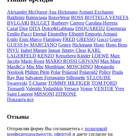
Alexander McQueen
Ana Hickmann
Armani Exchange
Baldinini
Balenciaga
BraveWear
BOSS
BOTTEGA VENETA
BVLGARI
BULGET
Burberry
Carrera
Carolina Herrera
Cazal
Dior
DITA
Dolce&Gabbana
DSQUARED2
Eigengrau
Emilio Pucci
Eternal
Einstoffen
Elfspirit
Emporio Armani
Estilo
Enni Marco
Flamingo
FRED
GRESSO
Gucci
Guess
GUESS by MARCIANO
Genex
Hickmann
Hugo
Hugo Boss
INVU
Isabel Marant
Jaguar
Jimmy Choo
KARL
LAGERFELD
KENZO
Kreuzberg Kinder
LOEWE
Marc
Jacobs
Mario Rossi
MARIO ROSSI GIOVANI
Max Mara
Max&Co
Miu Miu
Montblanc
MOSCHINO
Megapolis
Neolook
Philipp Plein
Polar
Polaroid
Polaroid2
Police
Prada
Ray Ban
Salvatore Ferragamo
Silhouette
ST.LOUISE
Swarovski
T-Charge
TOMMY HILFIGER
TOM FORD
Trussardi
Valentin Yudashkin
Versace
Vogue
VENTOE
Yves
Saint Laurent
MISSONI
ZITRONE
Показать все
Отзывы
Отправляя форму Вы соглашаетесь с
политикой
конфиденциальности
,
офертой
и даете согласие на