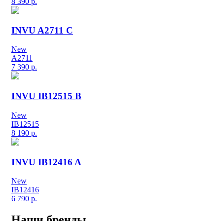
8 390
р.
INVU A2711 C
New
A2711
7 390
р.
INVU IB12515 B
New
IB12515
8 190
р.
INVU IB12416 A
New
IB12416
6 790
р.
Наши бренды