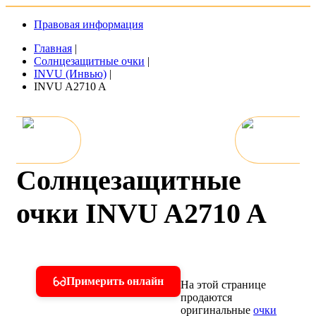
Правовая информация
Главная
|
Солнцезащитные очки
|
INVU (Инвью)
|
INVU A2710 A
Солнцезащитные
очки INVU A2710 A
Примерить онлайн
На этой странице
продаются
оригинальные
очки