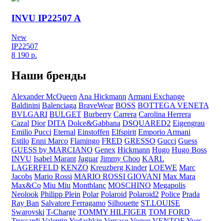
INVU IP22507 A
New
IP22507
8 190
р.
Наши бренды
Alexander McQueen
Ana Hickmann
Armani Exchange
Baldinini
Balenciaga
BraveWear
BOSS
BOTTEGA VENETA
BVLGARI
BULGET
Burberry
Carrera
Carolina Herrera
Cazal
Dior
DITA
Dolce&Gabbana
DSQUARED2
Eigengrau
Emilio Pucci
Eternal
Einstoffen
Elfspirit
Emporio Armani
Estilo
Enni Marco
Flamingo
FRED
GRESSO
Gucci
Guess
GUESS by MARCIANO
Genex
Hickmann
Hugo
Hugo Boss
INVU
Isabel Marant
Jaguar
Jimmy Choo
KARL
LAGERFELD
KENZO
Kreuzberg Kinder
LOEWE
Marc
Jacobs
Mario Rossi
MARIO ROSSI GIOVANI
Max Mara
Max&Co
Miu Miu
Montblanc
MOSCHINO
Megapolis
Neolook
Philipp Plein
Polar
Polaroid
Polaroid2
Police
Prada
Ray Ban
Salvatore Ferragamo
Silhouette
ST.LOUISE
Swarovski
T-Charge
TOMMY HILFIGER
TOM FORD
Trussardi
Valentin Yudashkin
Versace
Vogue
VENTOE
Yves