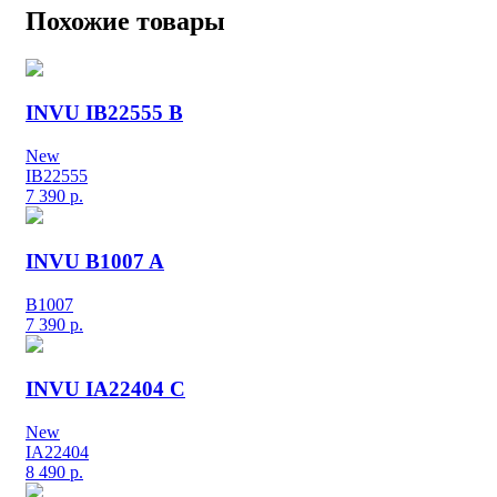
Похожие товары
INVU IB22555 B
New
IB22555
7 390
р.
INVU B1007 A
B1007
7 390
р.
INVU IA22404 C
New
IA22404
8 490
р.