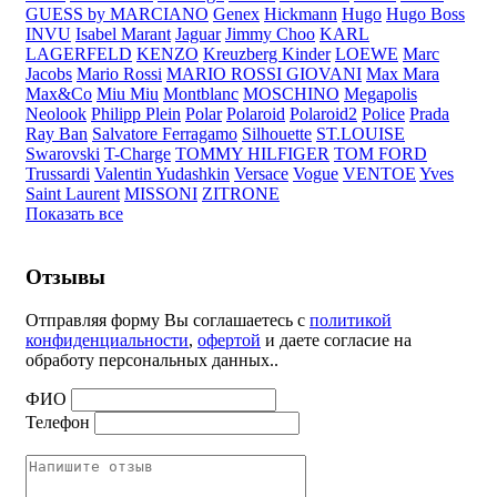
GUESS by MARCIANO
Genex
Hickmann
Hugo
Hugo Boss
INVU
Isabel Marant
Jaguar
Jimmy Choo
KARL
LAGERFELD
KENZO
Kreuzberg Kinder
LOEWE
Marc
Jacobs
Mario Rossi
MARIO ROSSI GIOVANI
Max Mara
Max&Co
Miu Miu
Montblanc
MOSCHINO
Megapolis
Neolook
Philipp Plein
Polar
Polaroid
Polaroid2
Police
Prada
Ray Ban
Salvatore Ferragamo
Silhouette
ST.LOUISE
Swarovski
T-Charge
TOMMY HILFIGER
TOM FORD
Trussardi
Valentin Yudashkin
Versace
Vogue
VENTOE
Yves
Saint Laurent
MISSONI
ZITRONE
Показать все
Отзывы
Отправляя форму Вы соглашаетесь с
политикой
конфиденциальности
,
офертой
и даете согласие на
обработу персональных данных..
ФИО
Телефон