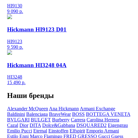
HI9130
9 090
р.
Hickmann HI9123 D01
HI9123
9 590
р.
Hickmann HI3248 04A
HI3248
15 490
р.
Наши бренды
Alexander McQueen
Ana Hickmann
Armani Exchange
Baldinini
Balenciaga
BraveWear
BOSS
BOTTEGA VENETA
BVLGARI
BULGET
Burberry
Carrera
Carolina Herrera
Cazal
Dior
DITA
Dolce&Gabbana
DSQUARED2
Eigengrau
Emilio Pucci
Eternal
Einstoffen
Elfspirit
Emporio Armani
Estilo
Enni Marco
Flamingo
FRED
GRESSO
Gucci
Guess