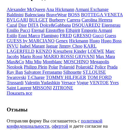
Alexander McQueen
Ana Hickmann
Armani Exchange
Baldinini
Balenciaga
BraveWear
BOSS
BOTTEGA VENETA
BVLGARI
BULGET
Burberry
Carrera
Carolina Herrera
Cazal
Dior
DITA
Dolce&Gabbana
DSQUARED2
Eigengrau
Emilio Pucci
Eternal
Einstoffen
Elfspirit
Emporio Armani
Estilo
Enni Marco
Flamingo
FRED
GRESSO
Gucci
Guess
GUESS by MARCIANO
Genex
Hickmann
Hugo
Hugo Boss
INVU
Isabel Marant
Jaguar
Jimmy Choo
KARL
LAGERFELD
KENZO
Kreuzberg Kinder
LOEWE
Marc
Jacobs
Mario Rossi
MARIO ROSSI GIOVANI
Max Mara
Max&Co
Miu Miu
Montblanc
MOSCHINO
Megapolis
Neolook
Philipp Plein
Polar
Polaroid
Polaroid2
Police
Prada
Ray Ban
Salvatore Ferragamo
Silhouette
ST.LOUISE
Swarovski
T-Charge
TOMMY HILFIGER
TOM FORD
Trussardi
Valentin Yudashkin
Versace
Vogue
VENTOE
Yves
Saint Laurent
MISSONI
ZITRONE
Показать все
Отзывы
Отправляя форму Вы соглашаетесь с
политикой
конфиденциальности
,
офертой
и даете согласие на