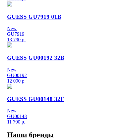
GUESS GU7919 01B
New
GU7919
13 790
р.
GUESS GU00192 32B
New
GU00192
12 090
р.
GUESS GU00148 32F
New
GU00148
11 790
р.
Наши бренды