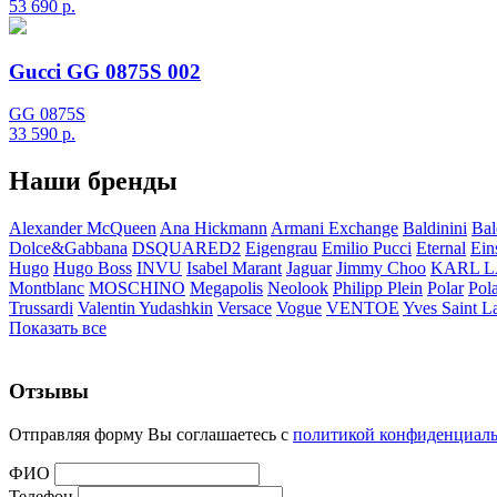
53 690
р.
Gucci GG 0875S 002
GG 0875S
33 590
р.
Наши бренды
Alexander McQueen
Ana Hickmann
Armani Exchange
Baldinini
Bal
Dolce&Gabbana
DSQUARED2
Eigengrau
Emilio Pucci
Eternal
Ein
Hugo
Hugo Boss
INVU
Isabel Marant
Jaguar
Jimmy Choo
KARL 
Montblanc
MOSCHINO
Megapolis
Neolook
Philipp Plein
Polar
Pol
Trussardi
Valentin Yudashkin
Versace
Vogue
VENTOE
Yves Saint L
Показать все
Отзывы
Отправляя форму Вы соглашаетесь с
политикой конфиденциал
ФИО
Телефон