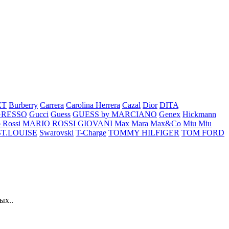
ET
Burberry
Carrera
Carolina Herrera
Cazal
Dior
DITA
GRESSO
Gucci
Guess
GUESS by MARCIANO
Genex
Hickmann
 Rossi
MARIO ROSSI GIOVANI
Max Mara
Max&Co
Miu Miu
ST.LOUISE
Swarovski
T-Charge
TOMMY HILFIGER
TOM FORD
ых..