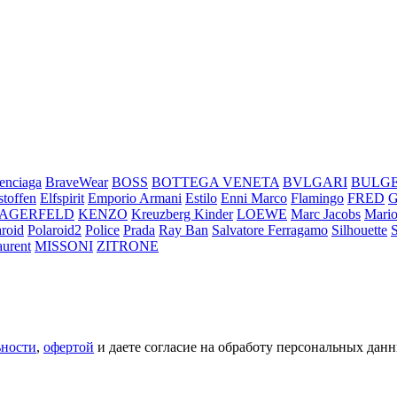
enciaga
BraveWear
BOSS
BOTTEGA VENETA
BVLGARI
BULG
stoffen
Elfspirit
Emporio Armani
Estilo
Enni Marco
Flamingo
FRED
LAGERFELD
KENZO
Kreuzberg Kinder
LOEWE
Marc Jacobs
Mario
aroid
Polaroid2
Police
Prada
Ray Ban
Salvatore Ferragamo
Silhouette
aurent
MISSONI
ZITRONE
ьности
,
офертой
и даете согласие на обработу персональных данн