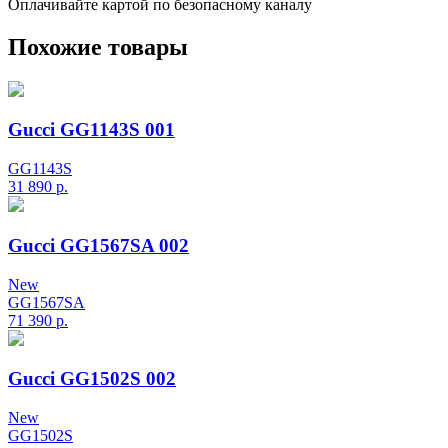
Оплачивайте картой по безопасному каналу
Похожие товары
Gucci GG1143S 001
GG1143S
31 890
р.
Gucci GG1567SA 002
New
GG1567SA
71 390
р.
Gucci GG1502S 002
New
GG1502S