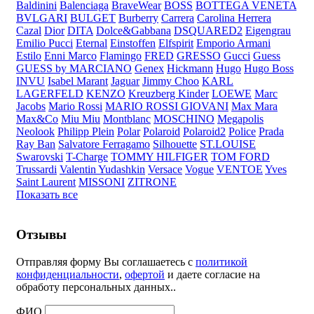
Baldinini
Balenciaga
BraveWear
BOSS
BOTTEGA VENETA
BVLGARI
BULGET
Burberry
Carrera
Carolina Herrera
Cazal
Dior
DITA
Dolce&Gabbana
DSQUARED2
Eigengrau
Emilio Pucci
Eternal
Einstoffen
Elfspirit
Emporio Armani
Estilo
Enni Marco
Flamingo
FRED
GRESSO
Gucci
Guess
GUESS by MARCIANO
Genex
Hickmann
Hugo
Hugo Boss
INVU
Isabel Marant
Jaguar
Jimmy Choo
KARL
LAGERFELD
KENZO
Kreuzberg Kinder
LOEWE
Marc
Jacobs
Mario Rossi
MARIO ROSSI GIOVANI
Max Mara
Max&Co
Miu Miu
Montblanc
MOSCHINO
Megapolis
Neolook
Philipp Plein
Polar
Polaroid
Polaroid2
Police
Prada
Ray Ban
Salvatore Ferragamo
Silhouette
ST.LOUISE
Swarovski
T-Charge
TOMMY HILFIGER
TOM FORD
Trussardi
Valentin Yudashkin
Versace
Vogue
VENTOE
Yves
Saint Laurent
MISSONI
ZITRONE
Показать все
Отзывы
Отправляя форму Вы соглашаетесь с
политикой
конфиденциальности
,
офертой
и даете согласие на
обработу персональных данных..
ФИО