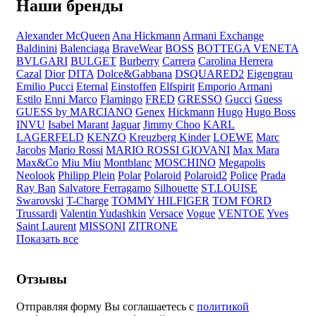
Наши бренды
Alexander McQueen
Ana Hickmann
Armani Exchange
Baldinini
Balenciaga
BraveWear
BOSS
BOTTEGA VENETA
BVLGARI
BULGET
Burberry
Carrera
Carolina Herrera
Cazal
Dior
DITA
Dolce&Gabbana
DSQUARED2
Eigengrau
Emilio Pucci
Eternal
Einstoffen
Elfspirit
Emporio Armani
Estilo
Enni Marco
Flamingo
FRED
GRESSO
Gucci
Guess
GUESS by MARCIANO
Genex
Hickmann
Hugo
Hugo Boss
INVU
Isabel Marant
Jaguar
Jimmy Choo
KARL
LAGERFELD
KENZO
Kreuzberg Kinder
LOEWE
Marc
Jacobs
Mario Rossi
MARIO ROSSI GIOVANI
Max Mara
Max&Co
Miu Miu
Montblanc
MOSCHINO
Megapolis
Neolook
Philipp Plein
Polar
Polaroid
Polaroid2
Police
Prada
Ray Ban
Salvatore Ferragamo
Silhouette
ST.LOUISE
Swarovski
T-Charge
TOMMY HILFIGER
TOM FORD
Trussardi
Valentin Yudashkin
Versace
Vogue
VENTOE
Yves
Saint Laurent
MISSONI
ZITRONE
Показать все
Отзывы
Отправляя форму Вы соглашаетесь с
политикой