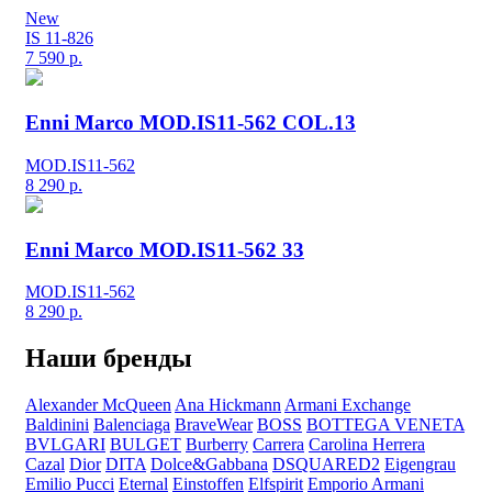
New
IS 11-826
7 590
р.
Enni Marco MOD.IS11-562 COL.13
MOD.IS11-562
8 290
р.
Enni Marco MOD.IS11-562 33
MOD.IS11-562
8 290
р.
Наши бренды
Alexander McQueen
Ana Hickmann
Armani Exchange
Baldinini
Balenciaga
BraveWear
BOSS
BOTTEGA VENETA
BVLGARI
BULGET
Burberry
Carrera
Carolina Herrera
Cazal
Dior
DITA
Dolce&Gabbana
DSQUARED2
Eigengrau
Emilio Pucci
Eternal
Einstoffen
Elfspirit
Emporio Armani