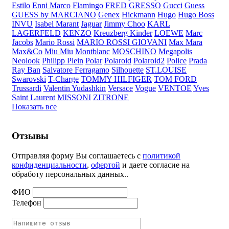
Estilo
Enni Marco
Flamingo
FRED
GRESSO
Gucci
Guess
GUESS by MARCIANO
Genex
Hickmann
Hugo
Hugo Boss
INVU
Isabel Marant
Jaguar
Jimmy Choo
KARL
LAGERFELD
KENZO
Kreuzberg Kinder
LOEWE
Marc
Jacobs
Mario Rossi
MARIO ROSSI GIOVANI
Max Mara
Max&Co
Miu Miu
Montblanc
MOSCHINO
Megapolis
Neolook
Philipp Plein
Polar
Polaroid
Polaroid2
Police
Prada
Ray Ban
Salvatore Ferragamo
Silhouette
ST.LOUISE
Swarovski
T-Charge
TOMMY HILFIGER
TOM FORD
Trussardi
Valentin Yudashkin
Versace
Vogue
VENTOE
Yves
Saint Laurent
MISSONI
ZITRONE
Показать все
Отзывы
Отправляя форму Вы соглашаетесь с
политикой
конфиденциальности
,
офертой
и даете согласие на
обработу персональных данных..
ФИО
Телефон