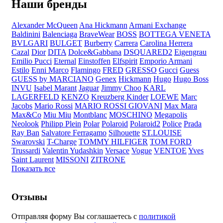
Наши бренды
Alexander McQueen
Ana Hickmann
Armani Exchange
Baldinini
Balenciaga
BraveWear
BOSS
BOTTEGA VENETA
BVLGARI
BULGET
Burberry
Carrera
Carolina Herrera
Cazal
Dior
DITA
Dolce&Gabbana
DSQUARED2
Eigengrau
Emilio Pucci
Eternal
Einstoffen
Elfspirit
Emporio Armani
Estilo
Enni Marco
Flamingo
FRED
GRESSO
Gucci
Guess
GUESS by MARCIANO
Genex
Hickmann
Hugo
Hugo Boss
INVU
Isabel Marant
Jaguar
Jimmy Choo
KARL
LAGERFELD
KENZO
Kreuzberg Kinder
LOEWE
Marc
Jacobs
Mario Rossi
MARIO ROSSI GIOVANI
Max Mara
Max&Co
Miu Miu
Montblanc
MOSCHINO
Megapolis
Neolook
Philipp Plein
Polar
Polaroid
Polaroid2
Police
Prada
Ray Ban
Salvatore Ferragamo
Silhouette
ST.LOUISE
Swarovski
T-Charge
TOMMY HILFIGER
TOM FORD
Trussardi
Valentin Yudashkin
Versace
Vogue
VENTOE
Yves
Saint Laurent
MISSONI
ZITRONE
Показать все
Отзывы
Отправляя форму Вы соглашаетесь с
политикой