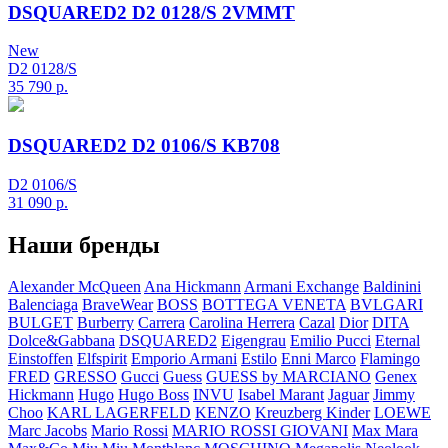
DSQUARED2 D2 0128/S 2VMMT
New
D2 0128/S
35 790
р.
DSQUARED2 D2 0106/S KB708
D2 0106/S
31 090
р.
Наши бренды
Alexander McQueen
Ana Hickmann
Armani Exchange
Baldinini
Balenciaga
BraveWear
BOSS
BOTTEGA VENETA
BVLGARI
BULGET
Burberry
Carrera
Carolina Herrera
Cazal
Dior
DITA
Dolce&Gabbana
DSQUARED2
Eigengrau
Emilio Pucci
Eternal
Einstoffen
Elfspirit
Emporio Armani
Estilo
Enni Marco
Flamingo
FRED
GRESSO
Gucci
Guess
GUESS by MARCIANO
Genex
Hickmann
Hugo
Hugo Boss
INVU
Isabel Marant
Jaguar
Jimmy
Choo
KARL LAGERFELD
KENZO
Kreuzberg Kinder
LOEWE
Marc Jacobs
Mario Rossi
MARIO ROSSI GIOVANI
Max Mara