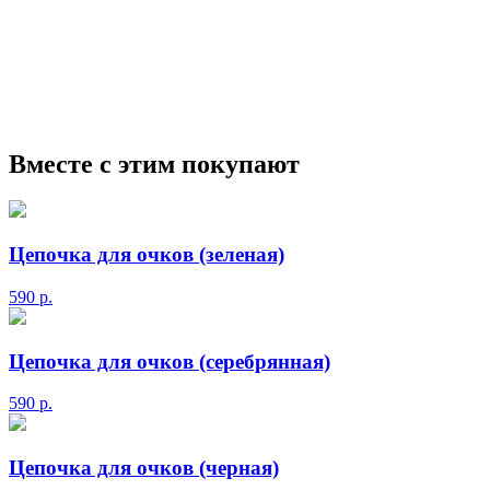
мужские солнцезащитные очки
Ray-Ban солнцезащитные
очки
Круглые солнцезащитные очки
Авиаторы
солнцезащитные очки
Мужские сз очки
Прада
солнцезащитные очки
Маска солнцезащитные очки
Вместе с этим покупают
Цепочка для очков (зеленая)
590
р.
Цепочка для очков (серебрянная)
590
р.
Цепочка для очков (черная)