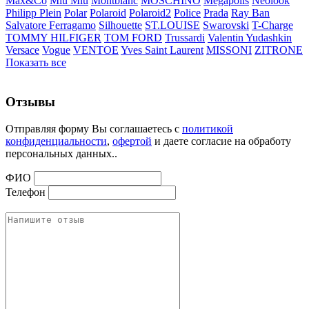
Max&Co
Miu Miu
Montblanc
MOSCHINO
Megapolis
Neolook
Philipp Plein
Polar
Polaroid
Polaroid2
Police
Prada
Ray Ban
Salvatore Ferragamo
Silhouette
ST.LOUISE
Swarovski
T-Charge
TOMMY HILFIGER
TOM FORD
Trussardi
Valentin Yudashkin
Versace
Vogue
VENTOE
Yves Saint Laurent
MISSONI
ZITRONE
Показать все
Отзывы
Отправляя форму Вы соглашаетесь с
политикой
конфиденциальности
,
офертой
и даете согласие на обработу
персональных данных..
ФИО
Телефон