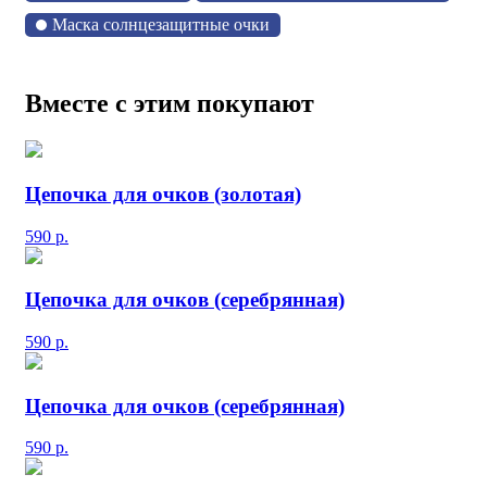
Маска солнцезащитные очки
Вместе с этим покупают
Цепочка для очков (золотая)
590
р.
Цепочка для очков (серебрянная)
590
р.
Цепочка для очков (серебрянная)
590
р.