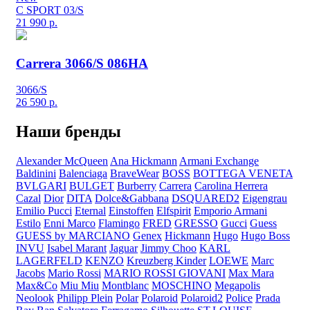
C SPORT 03/S
21 990
р.
Carrera 3066/S 086HA
3066/S
26 590
р.
Наши бренды
Alexander McQueen
Ana Hickmann
Armani Exchange
Baldinini
Balenciaga
BraveWear
BOSS
BOTTEGA VENETA
BVLGARI
BULGET
Burberry
Carrera
Carolina Herrera
Cazal
Dior
DITA
Dolce&Gabbana
DSQUARED2
Eigengrau
Emilio Pucci
Eternal
Einstoffen
Elfspirit
Emporio Armani
Estilo
Enni Marco
Flamingo
FRED
GRESSO
Gucci
Guess
GUESS by MARCIANO
Genex
Hickmann
Hugo
Hugo Boss
INVU
Isabel Marant
Jaguar
Jimmy Choo
KARL
LAGERFELD
KENZO
Kreuzberg Kinder
LOEWE
Marc
Jacobs
Mario Rossi
MARIO ROSSI GIOVANI
Max Mara
Max&Co
Miu Miu
Montblanc
MOSCHINO
Megapolis
Neolook
Philipp Plein
Polar
Polaroid
Polaroid2
Police
Prada