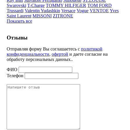
Ray Ban
Salvatore Ferragamo
Silhouette
ST.LOUISE
Swarovski
T-Charge
TOMMY HILFIGER
TOM FORD
Trussardi
Valentin Yudashkin
Versace
Vogue
VENTOE
Yves
Saint Laurent
MISSONI
ZITRONE
Показать все
Отзывы
Отправляя форму Вы соглашаетесь с
политикой
конфиденциальности
,
офертой
и даете согласие на
обработу персональных данных..
ФИО
Телефон