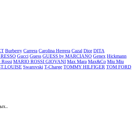
ET
Burberry
Carrera
Carolina Herrera
Cazal
Dior
DITA
GRESSO
Gucci
Guess
GUESS by MARCIANO
Genex
Hickmann
 Rossi
MARIO ROSSI GIOVANI
Max Mara
Max&Co
Miu Miu
ST.LOUISE
Swarovski
T-Charge
TOMMY HILFIGER
TOM FORD
ых..