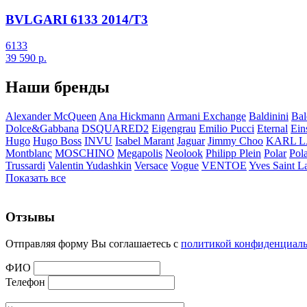
BVLGARI 6133 2014/T3
6133
39 590
р.
Наши бренды
Alexander McQueen
Ana Hickmann
Armani Exchange
Baldinini
Bal
Dolce&Gabbana
DSQUARED2
Eigengrau
Emilio Pucci
Eternal
Ein
Hugo
Hugo Boss
INVU
Isabel Marant
Jaguar
Jimmy Choo
KARL 
Montblanc
MOSCHINO
Megapolis
Neolook
Philipp Plein
Polar
Pol
Trussardi
Valentin Yudashkin
Versace
Vogue
VENTOE
Yves Saint L
Показать все
Отзывы
Отправляя форму Вы соглашаетесь с
политикой конфиденциал
ФИО
Телефон