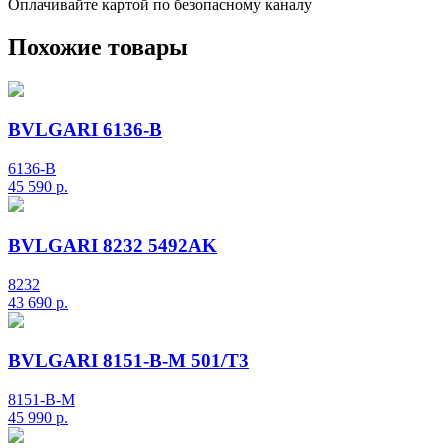
Оплачивайте картой по безопасному каналу
Похожие товары
BVLGARI 6136-B
6136-B
45 590
р.
BVLGARI 8232 5492AK
8232
43 690
р.
BVLGARI 8151-B-M 501/T3
8151-B-M
45 990
р.