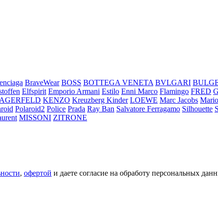
enciaga
BraveWear
BOSS
BOTTEGA VENETA
BVLGARI
BULG
stoffen
Elfspirit
Emporio Armani
Estilo
Enni Marco
Flamingo
FRED
LAGERFELD
KENZO
Kreuzberg Kinder
LOEWE
Marc Jacobs
Mario
aroid
Polaroid2
Police
Prada
Ray Ban
Salvatore Ferragamo
Silhouette
aurent
MISSONI
ZITRONE
ьности
,
офертой
и даете согласие на обработу персональных данн