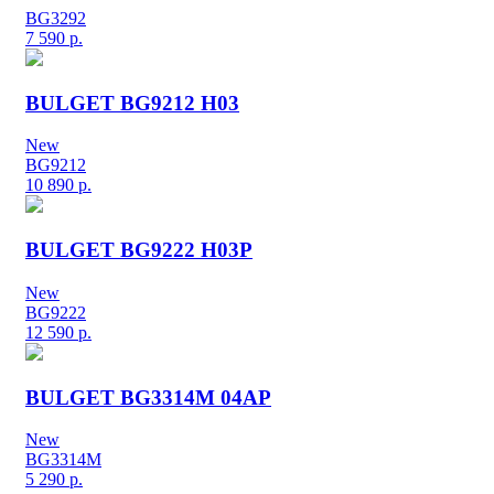
BG3292
7 590
р.
BULGET BG9212 H03
New
BG9212
10 890
р.
BULGET BG9222 H03P
New
BG9222
12 590
р.
BULGET BG3314M 04AP
New
BG3314M
5 290
р.