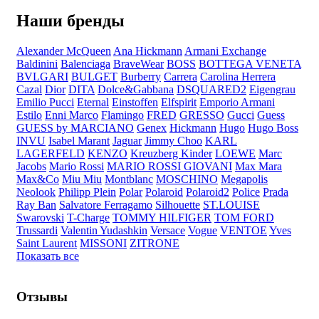
Наши бренды
Alexander McQueen
Ana Hickmann
Armani Exchange
Baldinini
Balenciaga
BraveWear
BOSS
BOTTEGA VENETA
BVLGARI
BULGET
Burberry
Carrera
Carolina Herrera
Cazal
Dior
DITA
Dolce&Gabbana
DSQUARED2
Eigengrau
Emilio Pucci
Eternal
Einstoffen
Elfspirit
Emporio Armani
Estilo
Enni Marco
Flamingo
FRED
GRESSO
Gucci
Guess
GUESS by MARCIANO
Genex
Hickmann
Hugo
Hugo Boss
INVU
Isabel Marant
Jaguar
Jimmy Choo
KARL
LAGERFELD
KENZO
Kreuzberg Kinder
LOEWE
Marc
Jacobs
Mario Rossi
MARIO ROSSI GIOVANI
Max Mara
Max&Co
Miu Miu
Montblanc
MOSCHINO
Megapolis
Neolook
Philipp Plein
Polar
Polaroid
Polaroid2
Police
Prada
Ray Ban
Salvatore Ferragamo
Silhouette
ST.LOUISE
Swarovski
T-Charge
TOMMY HILFIGER
TOM FORD
Trussardi
Valentin Yudashkin
Versace
Vogue
VENTOE
Yves
Saint Laurent
MISSONI
ZITRONE
Показать все
Отзывы