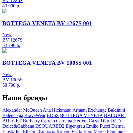
BV 1286S
49 090
р.
BOTTEGA VENETA BV 1267S 001
New
BV 1267S
52 790
р.
BOTTEGA VENETA BV 1005S 001
New
BV 1005S
58 790
р.
Наши бренды
Alexander McQueen
Ana Hickmann
Armani Exchange
Baldinini
Balenciaga
BraveWear
BOSS
BOTTEGA VENETA
BVLGARI
BULGET
Burberry
Carrera
Carolina Herrera
Cazal
Dior
DITA
Dolce&Gabbana
DSQUARED2
Eigengrau
Emilio Pucci
Eternal
Einstoffen
Elfspirit
Emporio Armani
Estilo
Enni Marco
Flamingo