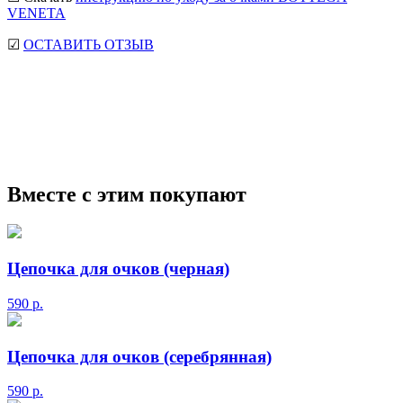
VENETA
☑
ОСТАВИТЬ ОТЗЫВ
мужские солнцезащитные очки
Ray-Ban солнцезащитные
очки
Круглые солнцезащитные очки
Авиаторы
солнцезащитные очки
Мужские сз очки
Прада
солнцезащитные очки
Маска солнцезащитные очки
Вместе с этим покупают
Цепочка для очков (черная)
590
р.
Цепочка для очков (серебрянная)
590
р.