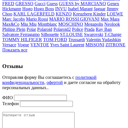
FRED
GRESSO
Gucci
Guess
GUESS by MARCIANO
Genex
Hickmann
Hugo
Hugo Boss
INVU
Isabel Marant
Jaguar
Jimmy
Choo
KARL LAGERFELD
KENZO
Kreuzberg Kinder
LOEWE
Marc Jacobs
Mario Rossi
MARIO ROSSI GIOVANI
Max Mara
Max&Co
Miu Miu
Montblanc
MOSCHINO
Megapolis
Neolook
Philipp Plein
Polar
Polaroid
Polaroid2
Police
Prada
Ray Ban
Salvatore Ferragamo
Silhouette
ST.LOUISE
Swarovski
T-Charge
TOMMY HILFIGER
TOM FORD
Trussardi
Valentin Yudashkin
Versace
Vogue
VENTOE
Yves Saint Laurent
MISSONI
ZITRONE
Показать все
Отзывы
Отправляя форму Вы соглашаетесь с
политикой
конфиденциальности
,
офертой
и даете согласие на обработу
персональных данных..
ФИО
Телефон