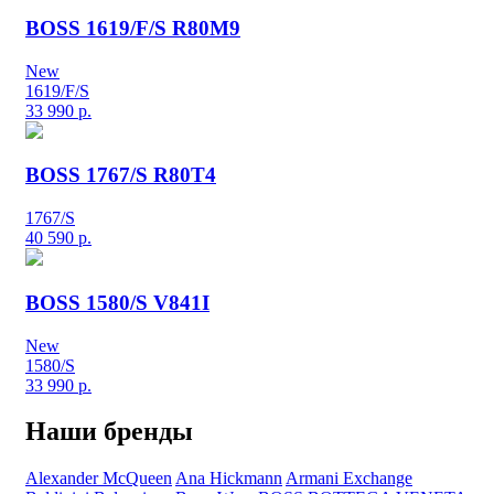
BOSS 1619/F/S R80M9
New
1619/F/S
33 990
р.
BOSS 1767/S R80T4
1767/S
40 590
р.
BOSS 1580/S V841I
New
1580/S
33 990
р.
Наши бренды
Alexander McQueen
Ana Hickmann
Armani Exchange