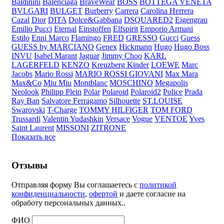
Baldinini
Balenciaga
BraveWear
BOSS
BOTTEGA VENETA
BVLGARI
BULGET
Burberry
Carrera
Carolina Herrera
Cazal
Dior
DITA
Dolce&Gabbana
DSQUARED2
Eigengrau
Emilio Pucci
Eternal
Einstoffen
Elfspirit
Emporio Armani
Estilo
Enni Marco
Flamingo
FRED
GRESSO
Gucci
Guess
GUESS by MARCIANO
Genex
Hickmann
Hugo
Hugo Boss
INVU
Isabel Marant
Jaguar
Jimmy Choo
KARL
LAGERFELD
KENZO
Kreuzberg Kinder
LOEWE
Marc
Jacobs
Mario Rossi
MARIO ROSSI GIOVANI
Max Mara
Max&Co
Miu Miu
Montblanc
MOSCHINO
Megapolis
Neolook
Philipp Plein
Polar
Polaroid
Polaroid2
Police
Prada
Ray Ban
Salvatore Ferragamo
Silhouette
ST.LOUISE
Swarovski
T-Charge
TOMMY HILFIGER
TOM FORD
Trussardi
Valentin Yudashkin
Versace
Vogue
VENTOE
Yves
Saint Laurent
MISSONI
ZITRONE
Показать все
Отзывы
Отправляя форму Вы соглашаетесь с
политикой
конфиденциальности
,
офертой
и даете согласие на
обработу персональных данных..
ФИО