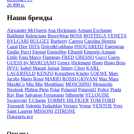
26 890
р.
Наши бренды
Alexander McQueen
Ana Hickmann
Armani Exchange
Baldinini
Balenciaga
BraveWear
BOSS
BOTTEGA VENETA
BVLGARI
BULGET
Burberry
Carrera
Carolina Herrera
Cazal
Dior
DITA
Dolce&Gabbana
DSQUARED2
Eigengrau
Emilio Pucci
Eternal
Einstoffen
Elfspirit
Emporio Armani
Estilo
Enni Marco
Flamingo
FRED
GRESSO
Gucci
Guess
GUESS by MARCIANO
Genex
Hickmann
Hugo
Hugo Boss
INVU
Isabel Marant
Jaguar
Jimmy Choo
KARL
LAGERFELD
KENZO
Kreuzberg Kinder
LOEWE
Marc
Jacobs
Mario Rossi
MARIO ROSSI GIOVANI
Max Mara
Max&Co
Miu Miu
Montblanc
MOSCHINO
Megapolis
Neolook
Philipp Plein
Polar
Polaroid
Polaroid2
Police
Prada
Ray Ban
Salvatore Ferragamo
Silhouette
ST.LOUISE
Swarovski
T-Charge
TOMMY HILFIGER
TOM FORD
Trussardi
Valentin Yudashkin
Versace
Vogue
VENTOE
Yves
Saint Laurent
MISSONI
ZITRONE
Показать все
Отзывы