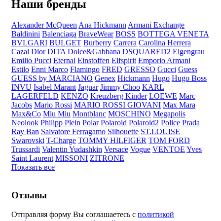
Наши бренды
Alexander McQueen
Ana Hickmann
Armani Exchange
Baldinini
Balenciaga
BraveWear
BOSS
BOTTEGA VENETA
BVLGARI
BULGET
Burberry
Carrera
Carolina Herrera
Cazal
Dior
DITA
Dolce&Gabbana
DSQUARED2
Eigengrau
Emilio Pucci
Eternal
Einstoffen
Elfspirit
Emporio Armani
Estilo
Enni Marco
Flamingo
FRED
GRESSO
Gucci
Guess
GUESS by MARCIANO
Genex
Hickmann
Hugo
Hugo Boss
INVU
Isabel Marant
Jaguar
Jimmy Choo
KARL
LAGERFELD
KENZO
Kreuzberg Kinder
LOEWE
Marc
Jacobs
Mario Rossi
MARIO ROSSI GIOVANI
Max Mara
Max&Co
Miu Miu
Montblanc
MOSCHINO
Megapolis
Neolook
Philipp Plein
Polar
Polaroid
Polaroid2
Police
Prada
Ray Ban
Salvatore Ferragamo
Silhouette
ST.LOUISE
Swarovski
T-Charge
TOMMY HILFIGER
TOM FORD
Trussardi
Valentin Yudashkin
Versace
Vogue
VENTOE
Yves
Saint Laurent
MISSONI
ZITRONE
Показать все
Отзывы
Отправляя форму Вы соглашаетесь с
политикой