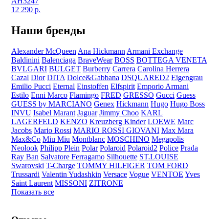
AH3247
12 290
р.
Наши бренды
Alexander McQueen
Ana Hickmann
Armani Exchange
Baldinini
Balenciaga
BraveWear
BOSS
BOTTEGA VENETA
BVLGARI
BULGET
Burberry
Carrera
Carolina Herrera
Cazal
Dior
DITA
Dolce&Gabbana
DSQUARED2
Eigengrau
Emilio Pucci
Eternal
Einstoffen
Elfspirit
Emporio Armani
Estilo
Enni Marco
Flamingo
FRED
GRESSO
Gucci
Guess
GUESS by MARCIANO
Genex
Hickmann
Hugo
Hugo Boss
INVU
Isabel Marant
Jaguar
Jimmy Choo
KARL
LAGERFELD
KENZO
Kreuzberg Kinder
LOEWE
Marc
Jacobs
Mario Rossi
MARIO ROSSI GIOVANI
Max Mara
Max&Co
Miu Miu
Montblanc
MOSCHINO
Megapolis
Neolook
Philipp Plein
Polar
Polaroid
Polaroid2
Police
Prada
Ray Ban
Salvatore Ferragamo
Silhouette
ST.LOUISE
Swarovski
T-Charge
TOMMY HILFIGER
TOM FORD
Trussardi
Valentin Yudashkin
Versace
Vogue
VENTOE
Yves
Saint Laurent
MISSONI
ZITRONE
Показать все