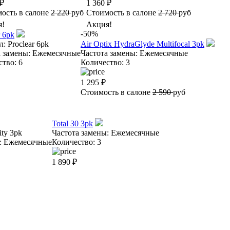
₽
1 360
₽
ость в салоне
2 220
руб
Стоимость в салоне
2 720
руб
я!
Акция!
-50%
r 6pk
л:
Proclear 6pk
Air Optix HydraGlyde Multifocal 3pk
 замены:
Ежемесячные
Частота замены:
Ежемесячные
ство:
6
Количество:
3
1 295
₽
Стоимость в салоне
2 590
руб
Total 30 3pk
ity 3pk
Частота замены:
Ежемесячные
:
Ежемесячные
Количество:
3
1 890
₽