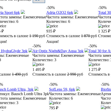
0%
-50%
-50%
ia Sport 6pk
Adria O2O2 6pk
Total 30
стота замены:
Ежемесячные
Частота замены:
Ежемесячные
Частота
личество:
6
Количество:
6
Количе
5
₽
935
₽
1 325
₽
оимость в салоне
1 190
руб
Стоимость в салоне
1 870
руб
Стоимо
ция!
Акция!
-50%
-50%
s HydraGlyde 3pk
Air Optix Night&Day Aqua 3pk
Total 30 for 
ны:
Ежемесячные
Частота замены:
Ежемесячные
Частота заме
3
Количество:
3
Количество:
1 495
₽
1 275
₽
 салоне
1 490
руб
Стоимость в салоне
2 990
руб
Стоимость в
0%
-50%
-50%
sch Lomb Ultra, 3pk
SofLens 59, 6pk
Biofin
тикул:
Bausch Lomb Ultra 3pk
Частота замены:
Ежемесячные
Артик
стота замены:
Ежемесячные
Количество:
6
Часто
личество:
3
Колич
795
₽