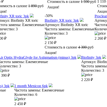
5
₽
1 110
Стоимость в салоне
1 590
руб
оимость в салоне
1 890
руб
Стоим
Акция!
ция!
Акци
-50%
finity XR toric 3pk
Proclea
тикул:
Biofinity XR toric
Biofinity XR toric 3pk
Артику
стота замены:
Ежемесячные
Артикул:
Biofinity XR toric
Частота
личество:
3
Частота замены:
Ежемесячные
Количе
Количество:
3
00
₽
2 260
₽
2 150
₽
Стоимость в салоне
4 300
руб
Акция!
ir Optix HydraGlyde for Astigmatism (minus) 3pk
Biofinity 3pk
астота замены:
Ежемесячные
Артикул:
Biofin
оличество:
3
Частота замены
Количество:
3
 390
₽
2 220
₽
us) 3pk
1 month Menicon 6pk
ные
Частота замены:
Ежемесячные
Количество:
6
2 450
₽