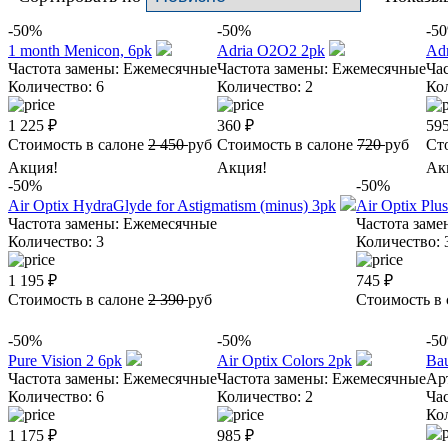
-50%
-50%
-5
1 month Menicon, 6pk
Adria O2O2 2pk
Adr
Частота замены:
Ежемесячные
Частота замены:
Ежемесячные
Ча
Количество:
6
Количество:
2
Ко
1 225
₽
360
₽
59
Стоимость в салоне
2 450
руб
Стоимость в салоне
720
руб
Ст
Акция!
Акция!
Ак
-50%
-50%
Air Optix HydraGlyde for Astigmatism (minus) 3pk
Air Optix Plu
Частота замены:
Ежемесячные
Частота заме
Количество:
3
Количество:
1 195
₽
745
₽
Стоимость в салоне
2 390
руб
Стоимость в
-50%
-50%
-5
Pure Vision 2 6pk
Air Optix Colors 2pk
Bau
Частота замены:
Ежемесячные
Частота замены:
Ежемесячные
Ар
Количество:
6
Количество:
2
Ча
Ко
1 175
₽
985
₽