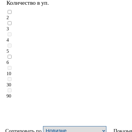
Количество в уп.
2
3
4
5
6
10
30
90
Сортировать по
Показыв