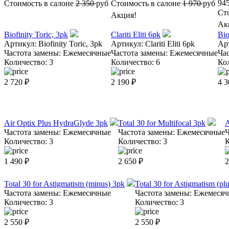
94
Стоимость в салоне
2 350
руб
Стоимость в салоне
1 970
руб
Ст
Акция!
Ак
Biofinity Toric, 3pk
Clariti Eliti 6pk
Bio
Артикул:
Biofinity Toric, 3pk
Артикул:
Clariti Eliti 6pk
Ар
Частота замены:
Ежемесячные
Частота замены:
Ежемесячные
Ча
Количество:
3
Количество:
6
Ко
2 720
₽
2 190
₽
4 3
Air Optix Plus HydraGlyde 3pk
Total 30 for Multifocal 3pk
A
Частота замены:
Ежемесячные
Частота замены:
Ежемесячные
Ч
Количество:
3
Количество:
3
К
1 490
₽
2 650
₽
2
Total 30 for Astigmatism (minus) 3pk
Total 30 for Astigmatism (pl
Частота замены:
Ежемесячные
Частота замены:
Ежемесяч
Количество:
3
Количество:
3
2 550
₽
2 550
₽