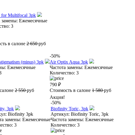
 for Multifocal 3pk
 замены:
Ежемесячные
ство:
3
сть в салоне
2 650
руб
-50%
Astigmatism (minus) 3pk
Air Optix Aqua 3pk
ны:
Ежемесячные
Частота замены:
Ежемесячные
3
Количество:
3
790
₽
 салоне
2 550
руб
Стоимость в салоне
1 580
руб
Акция!
-50%
ity, 3pk
Biofinity Toric, 3pk
ул:
Biofinity 3pk
Артикул:
Biofinity Toric, 3pk
та замены:
Ежемесячные
Частота замены:
Ежемесячные
ество:
3
Количество:
3