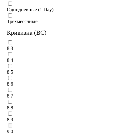
Однодневные (1 Day)
Трехмесячные
Кривизна (BC)
8.3
8.4
8.5
8.6
8.7
8.8
8.9
9.0