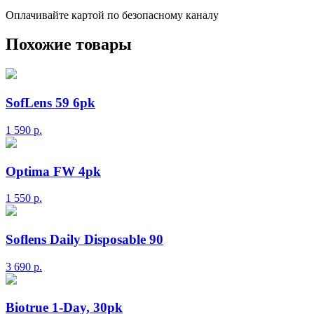
Оплачивайте картой по безопасному каналу
Похожие товары
SofLens 59 6pk
1 590
р.
Optima FW 4pk
1 550
р.
Soflens Daily Disposable 90
3 690
р.
Biotrue 1-Day, 30pk