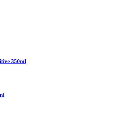
tive 350ml
ml