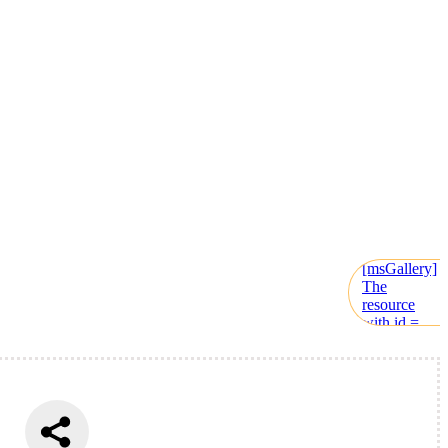
[msGallery]
The
resource
with id =
is not
instance
of
msProduct.