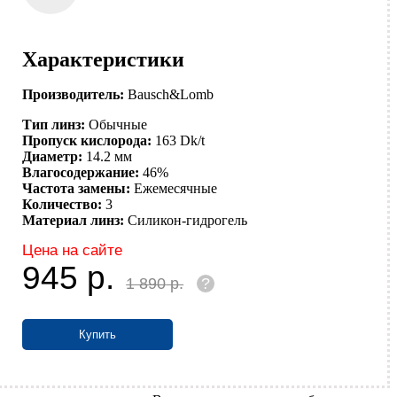
Характеристики
Производитель:
Bausch&Lomb
Тип линз:
Обычные
Пропуск кислорода:
163 Dk/t
Диаметр:
14.2 мм
Влагосодержание:
46%
Частота замены:
Ежемесячные
Количество:
3
Материал линз:
Силикон-гидрогель
Цена на сайте
945
р.
1 890
р.
?
Купить