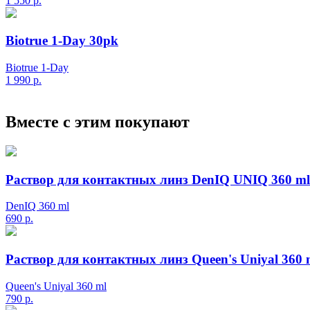
1 550
р.
Biotrue 1-Day 30pk
Biotrue 1-Day
1 990
р.
Вместе с этим покупают
Раствор для контактных линз DenIQ UNIQ 360 ml
DenIQ 360 ml
690
р.
Раствор для контактных линз Queen's Uniyal 360 
Queen's Uniyal 360 ml
790
р.