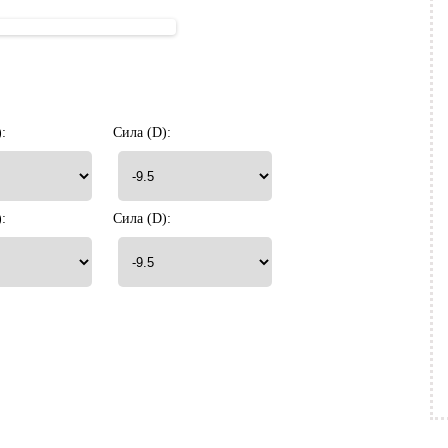
:
Сила (D):
:
Сила (D):