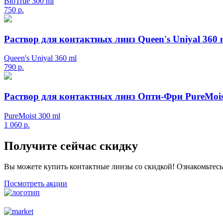
BioTrue 300 ml
750
р.
Раствор для контактных линз Queen's Uniyal 360 
Queen's Uniyal 360 ml
790
р.
Раствор для контактных линз Опти-Фри PureMois
PureMoist 300 ml
1 060
р.
Получите сейчас скидку
Вы можете купить контактные линзы со скидкой! Ознакомьтес
Посмотреть акции