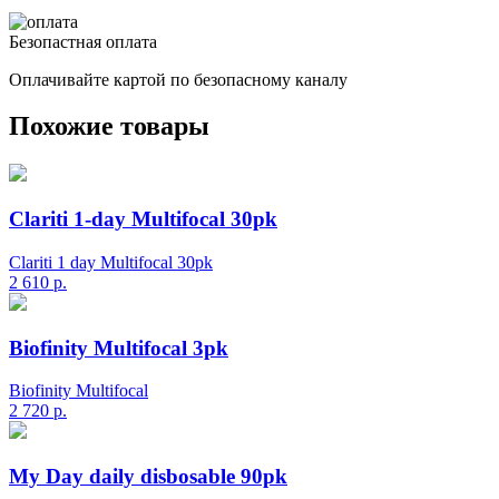
Безопастная оплата
Оплачивайте картой по безопасному каналу
Похожие товары
Clariti 1-day Multifocal 30pk
Clariti 1 day Multifocal 30pk
2 610
р.
Biofinity Multifocal 3pk
Biofinity Multifocal
2 720
р.
My Day daily disbosable 90pk