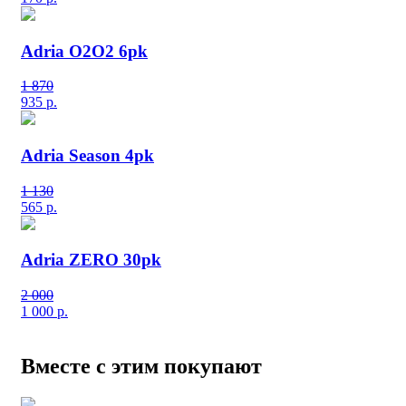
Adria O2O2 6pk
1 870
935
р.
Adria Season 4pk
1 130
565
р.
Adria ZERO 30pk
2 000
1 000
р.
Вместе с этим покупают