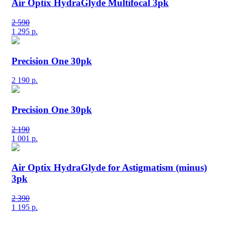
Air Optix HydraGlyde Multifocal 3pk
2 590
1 295
р.
Precision One 30pk
2 190
р.
Precision One 30pk
2 190
1 001
р.
Air Optix HydraGlyde for Astigmatism (minus)
3pk
2 390
1 195
р.