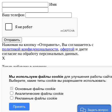
Имя
Ваш телефон
Нажимая на кнопку «Отправить», Вы соглашаетесь с
политикой конфиденциальности
,
офертой
и даете
согласие на обработу персональных данных.
X
Товар добавлен в корзину
Мы используем файлы cookie
для улучшения работы сайта
руб.
Выберите, какие типы cookie вы разрешаете использовать:
В корзине:
шт.
Основные файлы cookie
Аналитические файлы cookie
На сумму:
руб.
Рекламные файлы cookie
Перейти в корзину
Принять
Продолжить покупки
Задать вопрос